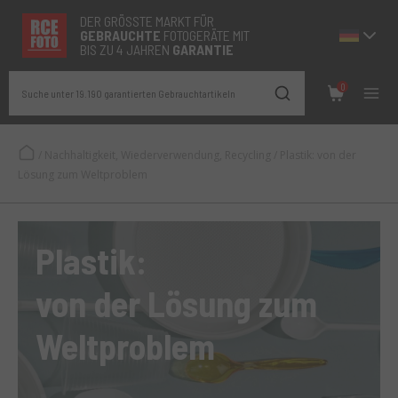
DER GRÖSSTE MARKT FÜR
GEBRAUCHTE
FOTOGERÄTE MIT
BIS ZU 4 JAHREN
GARANTIE
0
Suche unter 19.190 garantierten Gebrauchtartikeln
/
Nachhaltigkeit, Wiederverwendung, Recycling
/
Plastik: von der
Lösung zum Weltproblem
Plastik:
von der Lösung zum
Weltproblem