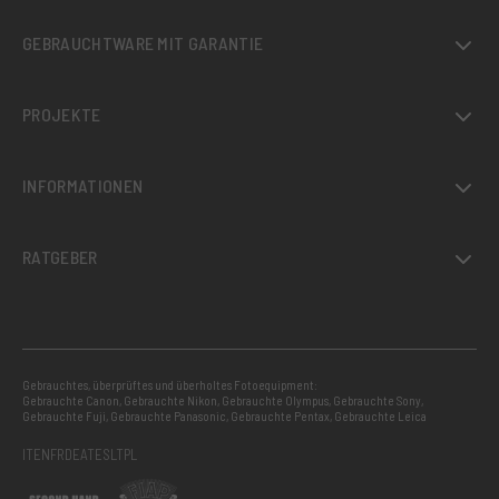
GEBRAUCHTWARE MIT GARANTIE
PROJEKTE
INFORMATIONEN
RATGEBER
Gebrauchtes, überprüftes und überholtes Fotoequipment:
Gebrauchte Canon
,
Gebrauchte Nikon
,
Gebrauchte Olympus
,
Gebrauchte Sony
,
Gebrauchte Fuji
,
Gebrauchte Panasonic
,
Gebrauchte Pentax
,
Gebrauchte Leica
IT
EN
FR
DE
AT
ES
LT
PL