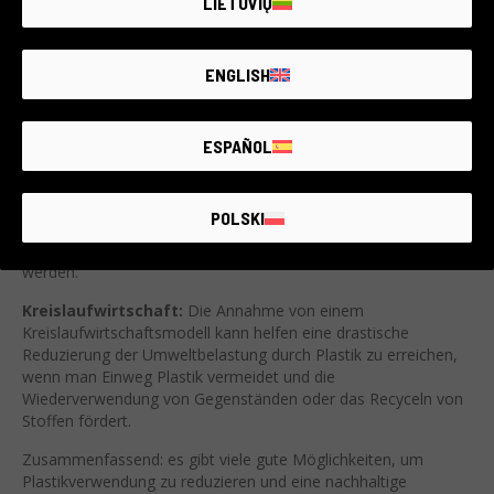
LIETUVIŲ
Fortschrittliches Recycling:
Es gibt mehrere innovative
Technologien, die versuchen, den recycling-Prozess von Plastik
ENGLISH
zu verbessern. Das chemische Recycling verwendet zum
Beispiel Prozesse, um die plastischen Abfälle in Stoffe zu
verwandeln, die für die Herstellung von neuen Materialien
verwendet werden können.
ESPAÑOL
Wiederverwendbare Artikel:
Viele Produzenten entwickeln
wiederverwendbare Artikel, wie Trinkflaschen, Einkaufstüten
POLSKI
und Lebensmittelbehälter. Diese Artikel können mehrmals
verwendet werden, so dass weniger Plastikabfälle erzeugt
werden.
Kreislaufwirtschaft:
Die Annahme von einem
Kreislaufwirtschaftsmodell kann helfen eine drastische
Reduzierung der Umweltbelastung durch Plastik zu erreichen,
wenn man Einweg Plastik vermeidet und die
Wiederverwendung von Gegenständen oder das Recyceln von
Stoffen fördert.
Zusammenfassend: es gibt viele gute Möglichkeiten, um
Plastikverwendung zu reduzieren und eine nachhaltige