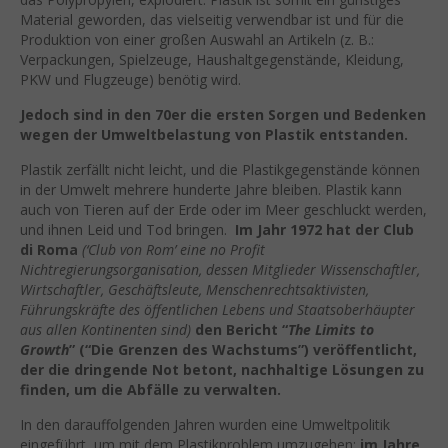
Material geworden, das vielseitig verwendbar ist und für die
Produktion von einer großen Auswahl an Artikeln (z. B.:
Verpackungen, Spielzeuge, Haushaltgegenstände, Kleidung,
PKW und Flugzeuge) benötig wird.
Jedoch sind in den 70er die ersten Sorgen und Bedenken
wegen der Umweltbelastung von Plastik entstanden.
Plastik zerfällt nicht leicht, und die Plastikgegenstände können
in der Umwelt mehrere hunderte Jahre bleiben. Plastik kann
auch von Tieren auf der Erde oder im Meer geschluckt werden,
und ihnen Leid und Tod bringen.
Im Jahr 1972 hat der Club
di Roma
(‘Club von Rom’ eine no Profit
Nichtregierungsorganisation, dessen Mitglieder Wissenschaftler,
Wirtschaftler, Geschäftsleute, Menschenrechtsaktivisten,
Führungskräfte des öffentlichen Lebens und Staatsoberhäupter
aus allen Kontinenten sind)
den Bericht “
The Limits to
Growth
” (“Die Grenzen des Wachstums”) veröffentlicht,
der die dringende Not betont, nachhaltige Lösungen zu
finden, um die Abfälle zu verwalten.
In den darauffolgenden Jahren wurden eine Umweltpolitik
eingeführt, um mit dem Plastikproblem umzugehen;
im Jahre