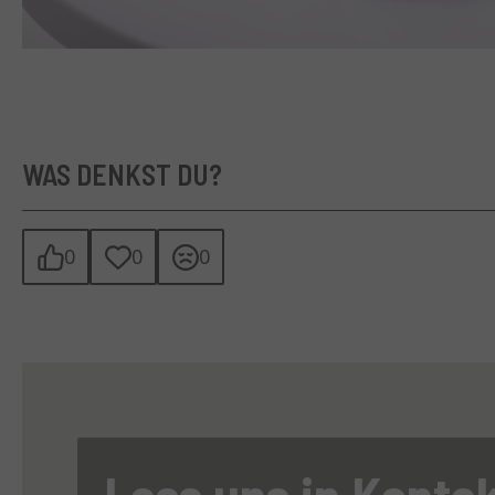
WAS DENKST DU?
0
0
0
Lass uns in Konta