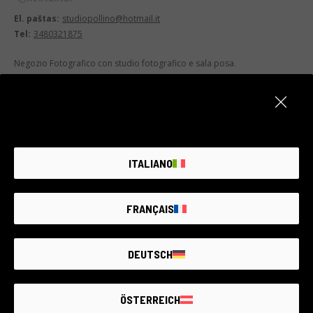
El. paštas:
studiopollino@hotmail.it
Tel:
3480321875
Negozio Fotografico con studio fotografico e sala posa.
ITALIANO
FRANÇAIS
DEUTSCH
ÖSTERREICH