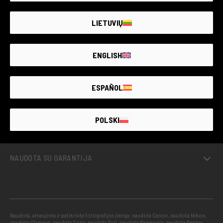
LIETUVIŲ
ENGLISH
ESPAÑOL
THE LARGEST
SECOND-
HAND
PHOTO MARKET
POLSKI
GUARANTEED
UP TO
4 YEARS
NAUDOTA SU GARANTIJA
Naudota, atnaujinta ir patikrinta fotografijos įranga: naudota Canon, naudota Nikon,
naudota Olympus, naudota Sony, naudota Fuji, naudota Panasonic, naudota Pentax,