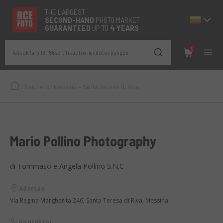
THE LARGEST
SECOND-
HAND
PHOTO MARKET
GUARANTEED
UP TO
4 YEARS
0
Ieškok tarp 19.164 sertifikuotos naudotos įrangos
/
Partners
/
Messina – Santa Teresa di Riva
Mario Pollino Photography
di Tommaso e Angela Pollino S.N.C
Adresas
Via Regina Margherita 246, Santa Teresa di Riva, Messina
Kontaktai