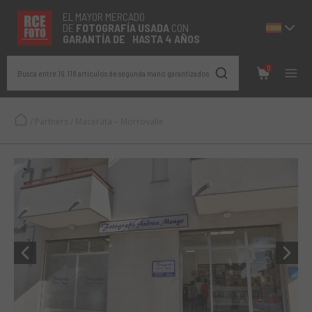
EL MAYOR MERCADO
DE
FOTOGRAFÍA
USADA
CON
GARANTÍA DE HASTA 4 AÑOS
0
Busca entre 19.118 artículos de segunda mano garantizados
/
Partners
/
Macerata – Morrovalle