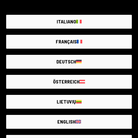
ITALIANO
FRANÇAIS
DEUTSCH
ÖSTERREICH
LIETUVIŲ
ENGLISH