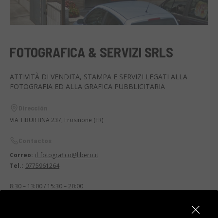
FOTOGRAFICA & SERVIZI SRLS
ATTIVITÀ DI VENDITA, STAMPA E SERVIZI LEGATI ALLA
FOTOGRAFIA ED ALLA GRAFICA PUBBLICITARIA
Dirección
VIA TIBURTINA 237, Frosinone (FR)
Contactos
Correo:
il_fotografico@libero.it
Tel.:
0775961264
8:30 – 13:00 / 15:30 – 20:00