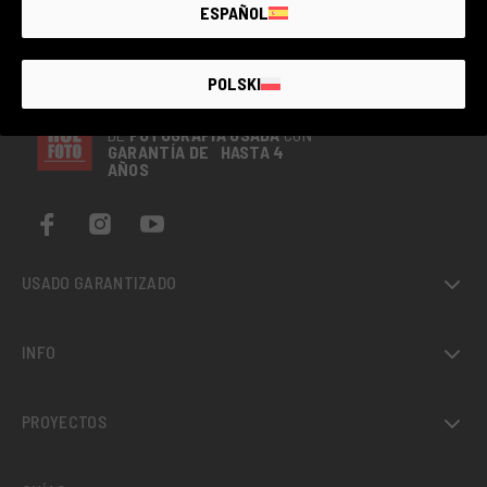
ESPAÑOL
POLSKI
EL MAYOR MERCADO
DE
FOTOGRAFÍA
USADA
CON
GARANTÍA DE HASTA 4
AÑOS
USADO GARANTIZADO
INFO
PROYECTOS