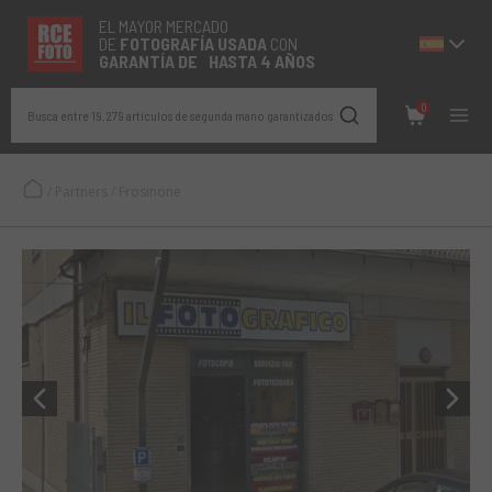
EL MAYOR MERCADO
DE
FOTOGRAFÍA
USADA
CON
GARANTÍA DE HASTA 4 AÑOS
0
Busca entre 19.279 artículos de segunda mano garantizados
/
Partners
/
Frosinone