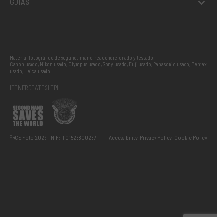
GUÍAS
Material fotográfico de segunda mano, reacondicionado y testado:
Canon usado
,
Nikon usado
,
Olympus usado
,
Sony usado
,
Fuji usado
,
Panasonic usado
,
Pentax
usado
,
Leica usado
IT
EN
FR
DE
AT
ES
LT
PL
®RCE Foto 2026 – NIF: IT01526800287
Accessibility
Privacy Policy
Cookie Policy