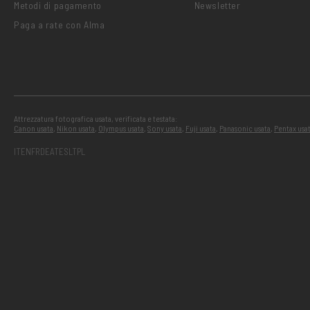
Metodi di pagamento
Newsletter
Paga a rate con Alma
Attrezzatura fotografica usata, verificata e testata:
Canon usata
,
Nikon usata
,
Olympus usata
,
Sony usata
,
Fuji usata
,
Panasonic usata
,
Pentax usa
IT
EN
FR
DE
AT
ES
LT
PL