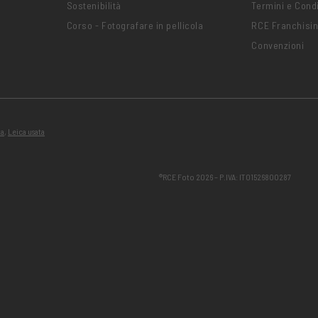
Sostenibilità
Termini e Condi
Corso - Fotografare in pellicola
RCE Franchisi
Convenzioni
ta
,
Leica usata
®RCE Foto 2026 – P.IVA: IT01526800287