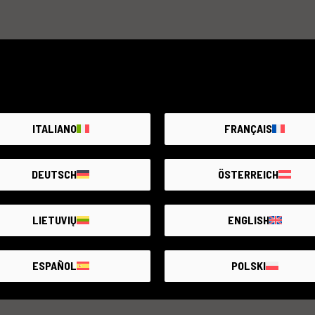
ITALIANO
FRANÇAIS
DEUTSCH
ÖSTERREICH
LIETUVIŲ
ENGLISH
ESPAÑOL
POLSKI