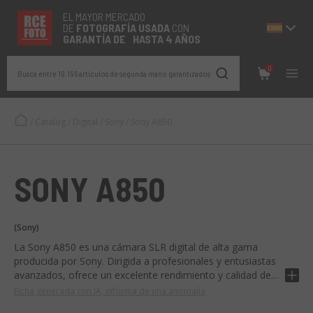
EL MAYOR MERCADO
DE
FOTOGRAFÍA
USADA
CON
GARANTÍA DE HASTA 4 AÑOS
0
Busca entre 19.196 artículos de segunda mano garantizados
/
Catalog
/
Digital
/
Sony
/
Sony A850
SONY A850
(Sony)
La Sony A850 es una cámara SLR digital de alta gama
producida por Sony. Dirigida a profesionales y entusiastas
avanzados, ofrece un excelente rendimiento y calidad de
imagen.
Ficha generada con IA, informa de una anomalía