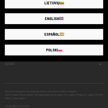
LIETUVIŲ
USADO GARANTIZADO
ENGLISH
INFO
ESPAÑOL
PROYECTOS
POLSKI
GUÍAS
Material fotográfico de segunda mano, reacondicionado y testado:
Canon usado
,
Nikon usado
,
Olympus usado
,
Sony usado
,
Fuji usado
,
Panasonic usado
,
Pentax
usado
,
Leica usado
IT
EN
FR
DE
AT
ES
LT
PL