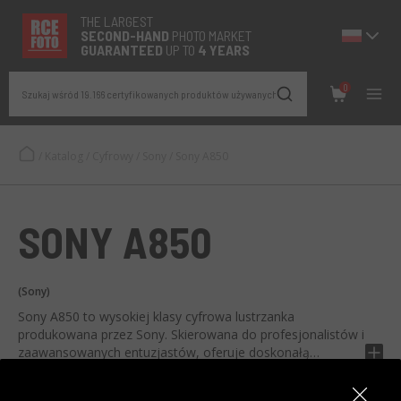
THE LARGEST
SECOND-
HAND
PHOTO MARKET
GUARANTEED
UP TO
4 YEARS
0
Szukaj wśród 19.166 certyfikowanych produktów używanych
/
Katalog
/
Cyfrowy
/
Sony
/
Sony A850
SONY A850
(Sony)
Sony A850 to wysokiej klasy cyfrowa lustrzanka
produkowana przez Sony. Skierowana do profesjonalistów i
zaawansowanych entuzjastów, oferuje doskonałą
wydajność i jakość obrazu.
Opis wygenerowany przez AI, zgłoś nieprawidłowość