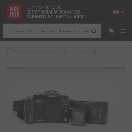
EL MAYOR MERCADO
DE
FOTOGRAFÍA
USADA
CON
GARANTÍA DE HASTA 4 AÑOS
0
Busca entre 19.295 artículos de segunda mano garantizados
/
Catalog
/
Digital
/
Panasonic
/
Panasonic DMC-G2