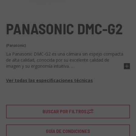
PANASONIC DMC-G2
(Panasonic)
La Panasonic DMC-G2 es una cámara sin espejo compacta
de alta calidad, conocida por su excelente calidad de
imagen y su ergonomía intuitiva.
La DMC-G2 ofrece un sensor Live MOS de 12.1
Ver todas las especificaciones técnicas
megapíxeles para imágenes claras y detalladas, una
pantalla LCD giratoria de 3.0" para una fácil visualización y
un sistema de enfoque automático rápido. También está
equipada con una función de grabación de vídeo Full HD y
una amplia gama de modos creativos para personalizar tus
BUSCAR POR FILTROS
fotos.
Ideal para fotógrafos aficionados y profesionales, la
GUÍA DE CONDICIONES
Panasonic DMC-G2 es perfecta para una amplia gama de