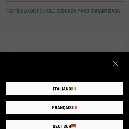
escenarios fotográficos, desde la fotografía de paisajes
hasta la de retratos. Su diseño compacto la hace ideal para
1 ARTÍCULO DISPONIBLE
SEGUNDA MANO GARANTIZADA
viajar, permitiéndote capturar imágenes extraordinarias
dondequiera que vayas.
ITALIANO
FRANÇAIS
Cód. 008DMLPA0000433918
Panasonic DMC-G2
DEUTSCH