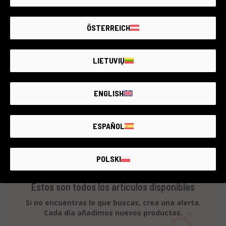
Panasonic
2 años de garantía
ÖSTERREICH
Estado:
Como nuevo
Número de disparos:
11.325
RCE Foto - Milano Lainate
LIETUVIŲ
ENGLISH
€120
ESPAÑOL
POLSKI
Estos son todos los artículos disponibles
Si no encuentras lo que buscas, crea una alerta.
Cada día añadimos nuevos productos.