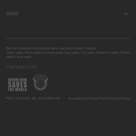
GUÍAS
Material fotográfico de segunda mano, reacondicionado y testado:
Canon usado
,
Nikon usado
,
Olympus usado
,
Sony usado
,
Fuji usado
,
Panasonic usado
,
Pentax
usado
,
Leica usado
IT
EN
FR
DE
AT
ES
LT
PL
®RCE Foto 2026 – NIF: IT01526800287
Accessibility
Privacy Policy
Cookie Policy