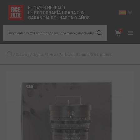
EL MAYOR MERCADO
DE
FOTOGRAFÍA
USADA
CON
GARANTÍA DE HASTA 4 AÑOS
0
Busca entre 19.281 artículos de segunda mano garantizados
/
Catalog
/
Digital
/
Leica
/
7artisans 35mm f/5.6 L mount