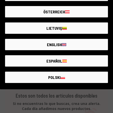
Leica
2 años de garantía
ÖSTERREICH
Estado:
Como nuevo
RCE Foto - La Spezia
LIETUVIŲ
ENGLISH
€70
ESPAÑOL
POLSKI
Estos son todos los artículos disponibles
Si no encuentras lo que buscas, crea una alerta.
Cada día añadimos nuevos productos.