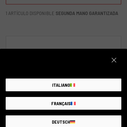
asegura un rendimiento óptico superior, minimizando la
distorsión y maximizando la nitidez de la imagen.
1 ARTÍCULO DISPONIBLE
SEGUNDA MANO GARANTIZADA
Ideal para fotógrafos profesionales y entusiastas
exigentes, esta lente es perfecta para fotografía de retrato,
paisaje o calle. Ofrece un punto de vista excepcional que
permite llevar la narrativa visual a un nuevo nivel. Con el
7artisans 35mm f5.6 L mount de Leica, cada disparo se
convierte en una obra de arte.
ITALIANO
FRANÇAIS
Cód. 009DOBLE0000393818
DEUTSCH
7artisans 35mm f/5.6 L mount