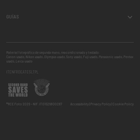
GUÍAS
Material fotográfico de segunda mano, reacondicionado y testado:
Canon usado
,
Nikon usado
,
Olympus usado
,
Sony usado
,
Fuji usado
,
Panasonic usado
,
Pentax
usado
,
Leica usado
IT
EN
FR
DE
AT
ES
LT
PL
®RCE Foto 2026 – NIF: IT01526800287
Accessibility
Privacy Policy
Cookie Policy