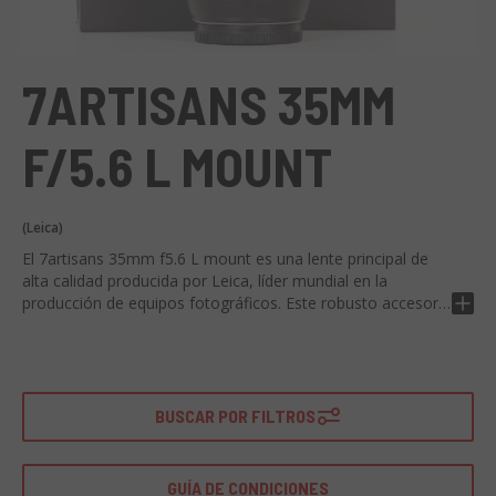
7ARTISANS 35MM
F/5.6 L MOUNT
(Leica)
El 7artisans 35mm f5.6 L mount es una lente principal de
alta calidad producida por Leica, líder mundial en la
producción de equipos fotográficos. Este robusto accesorio
está diseñado para garantizar imágenes de alta calidad
incluso en las condiciones de luz más difíciles.
Equipado con una longitud focal de 35mm y una apertura
máxima de f/5.6, la lente 7artisans ofrece una excelente
BUSCAR POR FILTROS
resolución y una calidad de imagen inigualable. Su montura
L lo hace compatible con una amplia gama de cámaras sin
espejo Leica. El diseño optimizado y único de la lente
GUÍA DE CONDICIONES