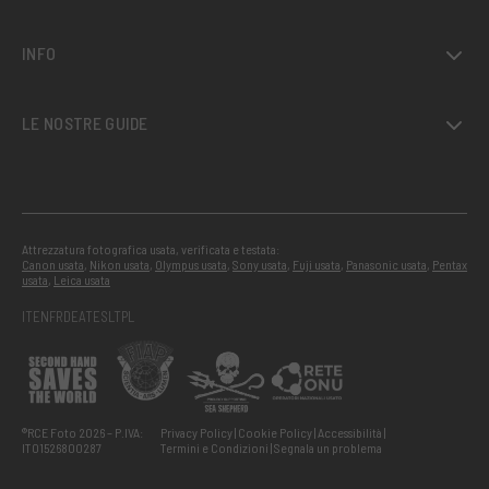
INFO
LE NOSTRE GUIDE
Attrezzatura fotografica usata, verificata e testata:
Canon usata
,
Nikon usata
,
Olympus usata
,
Sony usata
,
Fuji usata
,
Panasonic usata
,
Pentax
usata
,
Leica usata
IT
EN
FR
DE
AT
ES
LT
PL
®RCE Foto 2026 – P.IVA:
Privacy Policy
Cookie Policy
Accessibilità
IT01526800287
Termini e Condizioni
Segnala un problema