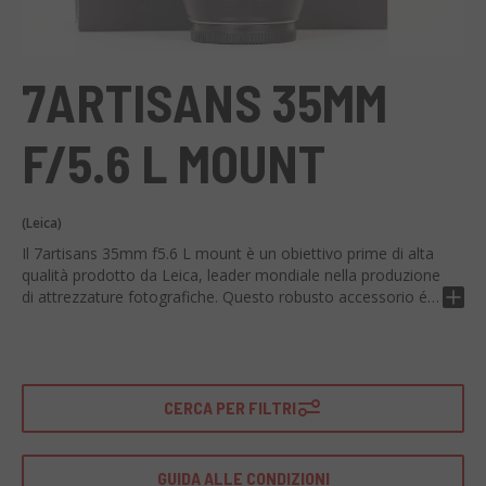
7ARTISANS 35MM
F/5.6 L MOUNT
(Leica)
Il 7artisans 35mm f5.6 L mount è un obiettivo prime di alta
qualità prodotto da Leica, leader mondiale nella produzione
di attrezzature fotografiche. Questo robusto accessorio é
studiato per garantire immagini di alta qualità anche nelle
situazioni di luce più difficili.
Dotato di una lunghezza focale di 35mm e di un'apertura
massima di f/5.6, l'obiettivo 7artisans offre una risoluzione
CERCA PER FILTRI
eccellente e una qualità dell'immagine ineguagliabile. Il suo
incastro con attacco L lo rende compatibile con una vasta
gamma di fotocamere mirrorless Leica. L'esclusivo design
GUIDA ALLE CONDIZIONI