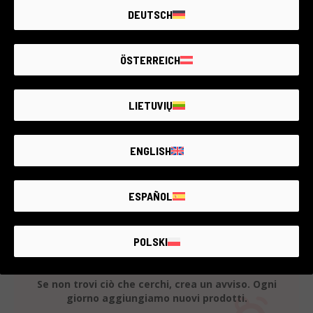
Leica
DEUTSCH
2 anni di garanzia
Condizione:
Pari al nuovo
ÖSTERREICH
RCE Foto - La Spezia
LIETUVIŲ
€70
ENGLISH
Cos’è incluso
ESPAÑOL
POLSKI
Questi sono tutti gli articoli disponibili
Se non trovi ciò che cerchi, crea un avviso. Ogni
giorno aggiungiamo nuovi prodotti.