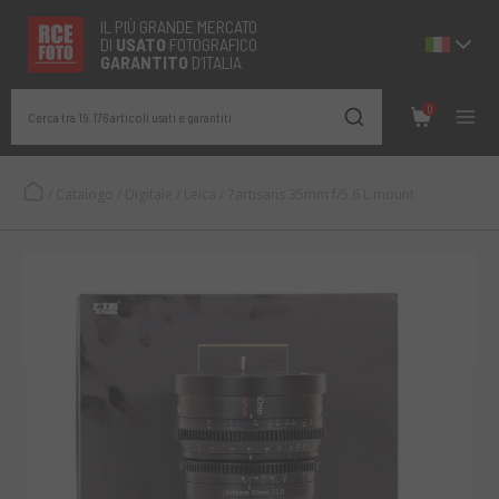
IL PIÙ GRANDE MERCATO
DI
USATO
FOTOGRAFICO
GARANTITO
D’ITALIA
0
Cerca tra 19.176 articoli usati e garantiti
/
Catalogo
/
Digitale
/
Leica
/
7artisans 35mm f/5.6 L mount