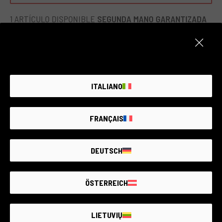
1 ARTÍCULO DISPONIBLE
SEGUNDA MANO GARANTIZADA
ITALIANO
FRANÇAIS
DEUTSCH
ÖSTERREICH
Cód. 002DACSD0000349301
SIGMA PG-31
LIETUVIŲ
Sigma Cameras & Lenses SA