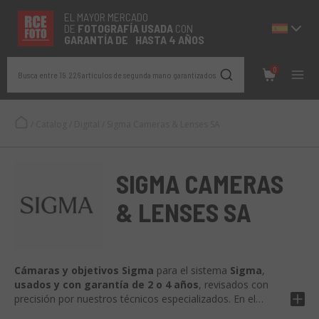
EL MAYOR MERCADO
DE
FOTOGRAFÍA
USADA
CON
GARANTÍA DE HASTA 4 AÑOS
0
Busca entre 19.226 artículos de segunda mano garantizados
/
Catalog
/
Digital
/
Sigma Cameras & Lenses SA
SIGMA CAMERAS
& LENSES SA
Cámaras y objetivos Sigma
para el sistema
Sigma
,
usados y con garantía de 2 o 4 años
, revisados con
precisión por nuestros técnicos especializados. En el
catálogo encontrarás los
cuerpos Sigma fp y fp L full