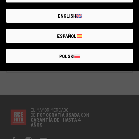
2 años de garantía
Estado:
Como nuevo
ENGLISH
RCE Foto - Padova 2
ESPAÑOL
€90
POLSKI
EL MAYOR MERCADO
DE
FOTOGRAFÍA
USADA
CON
GARANTÍA DE HASTA 4
AÑOS