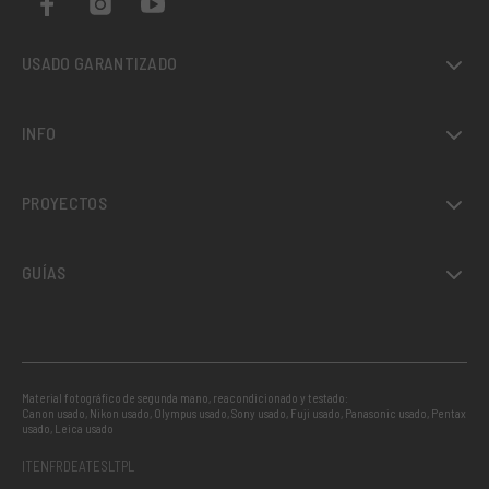
USADO GARANTIZADO
INFO
PROYECTOS
GUÍAS
Material fotográfico de segunda mano, reacondicionado y testado:
Canon usado
,
Nikon usado
,
Olympus usado
,
Sony usado
,
Fuji usado
,
Panasonic usado
,
Pentax
usado
,
Leica usado
IT
EN
FR
DE
AT
ES
LT
PL