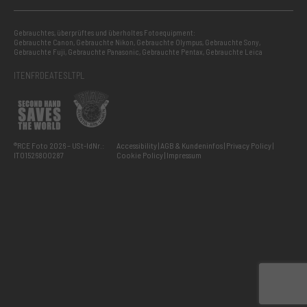
Gebrauchtes, überprüftes und überholtes Fotoequipment:
Gebrauchte Canon
,
Gebrauchte Nikon
,
Gebrauchte Olympus
,
Gebrauchte Sony
,
Gebrauchte Fuji
,
Gebrauchte Panasonic
,
Gebrauchte Pentax
,
Gebrauchte Leica
IT
EN
FR
DE
AT
ES
LT
PL
®RCE Foto 2026 – USt-IdNr.:
Accessibility
AGB & Kundeninfos
Privacy Policy
IT01526800287
Cookie Policy
Impressum