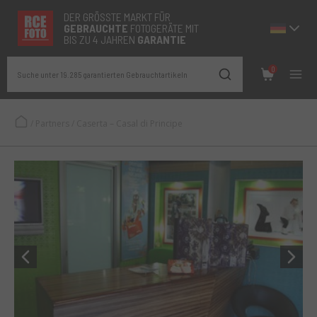
DER GRÖSSTE MARKT FÜR
GEBRAUCHTE
FOTOGERÄTE MIT
BIS ZU 4 JAHREN
GARANTIE
0
Suche unter 19.285 garantierten Gebrauchtartikeln
/
Partners
/
Caserta – Casal di Principe