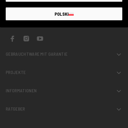
DER GRÖSSTE MARKT FÜR
POLSKI
GEBRAUCHTE
FOTOGERÄTE MIT
BIS ZU 4 JAHREN
GARANTIE
GEBRAUCHTWARE MIT GARANTIE
PROJEKTE
INFORMATIONEN
RATGEBER