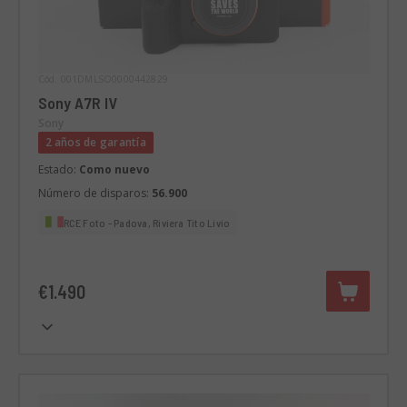
Cód. 001DMLSO0000442829
Sony A7R IV
Sony
2 años de garantía
Estado:
Como nuevo
Número de disparos:
56.900
RCE Foto - Padova, Riviera Tito Livio
€1.490