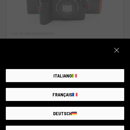
Cód. 001DMLSO0000358539
Sony A7R IV
Sony
2 años de garantía
Estado:
Como nuevo
Número de disparos:
12.250
ITALIANO
RCE Foto - Padova, Riviera Tito Livio
FRANÇAIS
€1.700
DEUTSCH