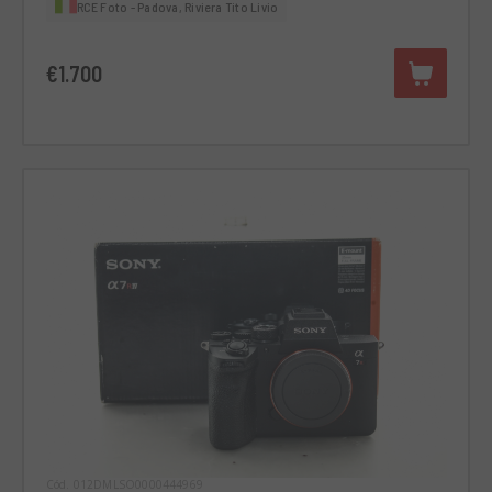
RCE Foto - Padova, Riviera Tito Livio
€1.700
Cód. 012DMLSO0000444969