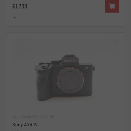
€1.700
Cód. 019DMLSO0000372456
Sony A7R IV
Sony