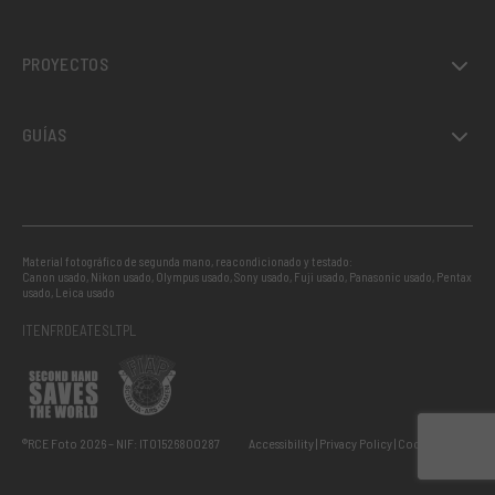
PROYECTOS
GUÍAS
Material fotográfico de segunda mano, reacondicionado y testado:
Canon usado
,
Nikon usado
,
Olympus usado
,
Sony usado
,
Fuji usado
,
Panasonic usado
,
Pentax
usado
,
Leica usado
IT
EN
FR
DE
AT
ES
LT
PL
®RCE Foto 2026 – NIF: IT01526800287
Accessibility
Privacy Policy
Cookie Policy