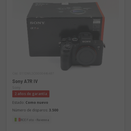
Cód. 011DMLSO0000446487
Sony A7R IV
Sony
2 años de garantía
Estado:
Como nuevo
Número de disparos:
3.500
RCE Foto - Ravenna