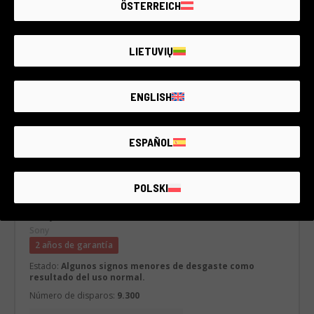
ÖSTERREICH
LIETUVIŲ
ENGLISH
ESPAÑOL
POLSKI
Cód. 001DMLSO0000355967
Sony A7R IV
Sony
2 años de garantía
Estado:
Algunos signos menores de desgaste como
resultado del uso normal.
Número de disparos:
9.300