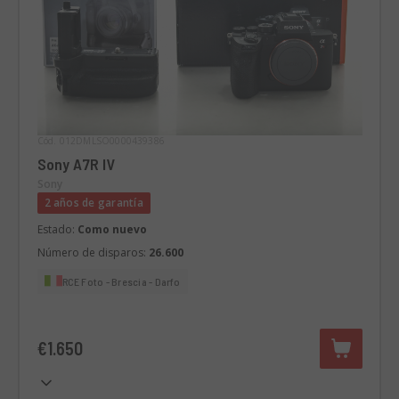
Cód. 012DMLSO0000439386
Sony A7R IV
Sony
2 años de garantía
Estado:
Como nuevo
Número de disparos:
26.600
RCE Foto - Brescia - Darfo
€1.650