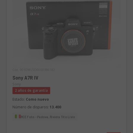
Cód. 001DMLSO0000386182
Sony A7R IV
Sony
2 años de garantía
Estado:
Como nuevo
Número de disparos:
13.400
RCE Foto - Padova, Riviera Tito Livio