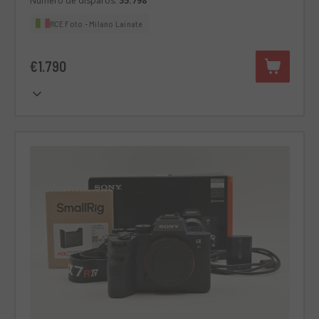
Número de disparos:
55.798
RCE Foto - Milano Lainate
€1.790