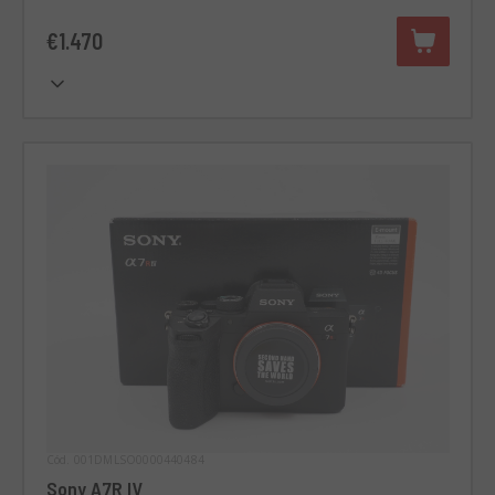
€1.470
Cód. 001DMLSO0000440484
Sony A7R IV