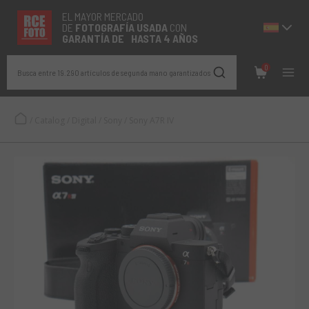
EL MAYOR MERCADO
DE
FOTOGRAFÍA
USADA
CON
GARANTÍA DE HASTA 4 AÑOS
0
Busca entre 19.290 artículos de segunda mano garantizados
/
Catalog
/
Digital
/
Sony
/
Sony A7R IV