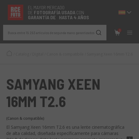
EL MAYOR MERCADO
DE
FOTOGRAFÍA
USADA
CON
GARANTÍA DE HASTA 4 AÑOS
0
Busca entre 19.293 artículos de segunda mano garantizados
/
Catalog
/
Digital
/
Canon & compatibile
/
Samyang Xeen 16mm T2.6
SAMYANG XEEN
16MM T2.6
(Canon & compatible)
El Samyang Xeen 16mm T2.6 es una lente cinematográfica
de alta calidad, diseñada específicamente para cámaras