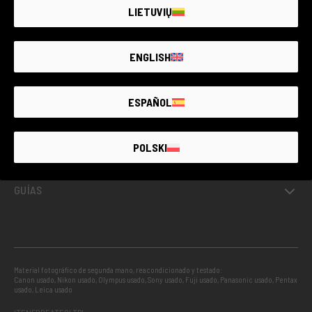
LIETUVIŲ
USADO GARANTIZADO
ENGLISH
INFO
ESPAÑOL
PROYECTOS
POLSKI
GUÍAS
Material fotográfico de segunda mano, reacondicionado y testado:
Canon usado
,
Nikon usado
,
Olympus usado
,
Sony usado
,
Fuji usado
,
Panasonic usado
,
Pentax
usado
,
Leica usado