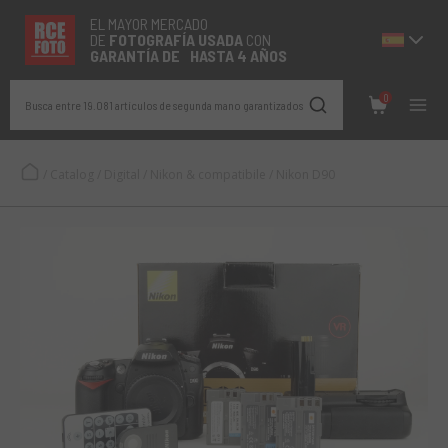
EL MAYOR MERCADO
DE
FOTOGRAFÍA
USADA
CON
GARANTÍA DE HASTA 4 AÑOS
0
Busca entre 19.081 artículos de segunda mano garantizados
/
Catalog
/
Digital
/
Nikon & compatibile
/
Nikon D90