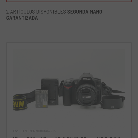
encuadrar y enfocar la escena. Esta cámara también está
equipada con una función original ''D-Movie'' mediante la
2 ARTÍCULOS DISPONIBLES
SEGUNDA MANO
cual es posible adquirir películas en MPEG. Para cualquier
GARANTIZADA
fotografía que desee realizar, ya sea una foto panorámica,
un primer plano muy cercano, un paisaje naturalista o un
reportaje, siempre será posible encontrar la óptica
adecuada gracias a la amplia gama de lentes AF Nikkor
intercambiables. , compatible con este producto, que se
puede encontrar en el mercado. Ideal para:
Nikon D90
es
ideal para los entusiastas de la fotografía que son
especialmente exigentes ya que este producto está a
medio camino entre un nivel básico y un semiprofesional.
Cód. 017DRENK0000442219