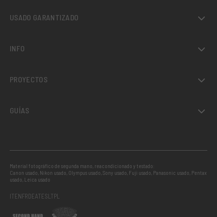
USADO GARANTIZADO
INFO
PROYECTOS
GUÍAS
Material fotográfico de segunda mano, reacondicionado y testado:
Canon usado
,
Nikon usado
,
Olympus usado
,
Sony usado
,
Fuji usado
,
Panasonic usado
,
Pentax
usado
,
Leica usado
IT
EN
FR
DE
AT
ES
LT
PL