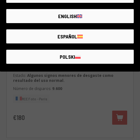
ENGLISH
ESPAÑOL
Cód. 022DRENK0000435412
Nikon D90
POLSKI
Nikon & compatible
1 año de garantía
Estado:
Algunos signos menores de desgaste como
resultado del uso normal.
Número de disparos:
9.600
RCE Foto - Paris
€180