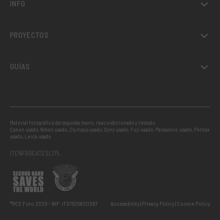
INFO
PROYECTOS
GUÍAS
Material fotográfico de segunda mano, reacondicionado y testado:
Canon usado
,
Nikon usado
,
Olympus usado
,
Sony usado
,
Fuji usado
,
Panasonic usado
,
Pentax
usado
,
Leica usado
IT
EN
FR
DE
AT
ES
LT
PL
®RCE Foto 2026 – NIF: IT01526800287
Accessibility
Privacy Policy
Cookie Policy