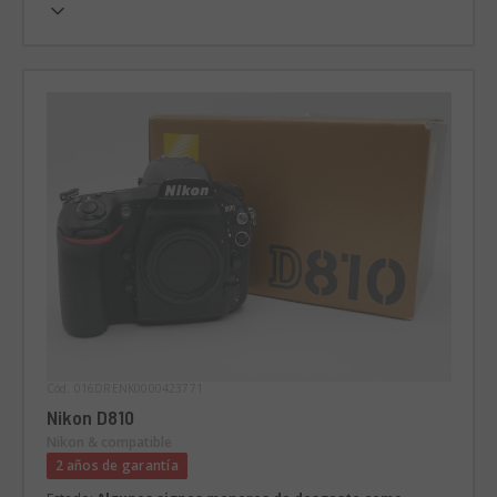
Cód. 016DRENK0000423771
Nikon D810
Nikon & compatible
2 años de garantía