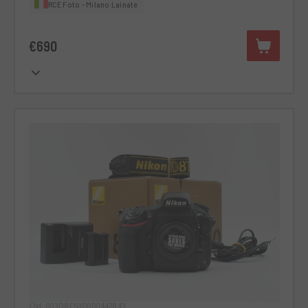
RCE Foto - Milano Lainate
€690
Cód. 003DRENK0000442843