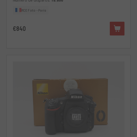
Número de disparos:
18.800
RCE Foto - Paris
€840