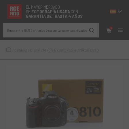
EL MAYOR MERCADO
DE
FOTOGRAFÍA
USADA
CON
GARANTÍA DE HASTA 4 AÑOS
0
Busca entre 19.189 artículos de segunda mano garantizados
/
Catalog
/
Digital
/
Nikon & compatibile
/
Nikon D810