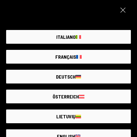
ITALIANO
FRANÇAIS
Cód. 015DRENK0000413270
DEUTSCH
Nikon D810
Nikon & compatible
2 años de garantía
ÖSTERREICH
Estado:
Algunos signos menores de desgaste como
resultado del uso normal.
Número de disparos:
82.900
LIETUVIŲ
RCE Foto - Palermo
ENGLISH