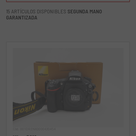
de la cámara y una buena resistencia cuando se utiliza bajo
la lluvia. El diseño está diseñado prestando atención a los
15 ARTÍCULOS DISPONIBLES
SEGUNDA MANO
detalles más pequeños y tiene un agarre ergonómico muy
GARANTIZADA
firme y una notable facilidad de acceso a las principales
teclas de función de la cámara. Al utilizarlo se tiene la
sensación de tener un producto caracterizado por una
buena solidez y elaborado con excelentes materiales de
construcción. La pantalla LCD es fija y debe ajustarse
manualmente según el brillo externo. También cuenta con
otro monitor que permite tener siempre a mano los ajustes
de la cámara. El menú de funciones es muy rico y permite
al fotógrafo personalizarlo en función de las diferentes
necesidades de disparo. La Nikon D810 está destinada a un
uso profesional capaz de realizar fotografías únicas.
Cód. 001DRENK0000430454