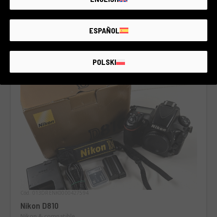
€750
ESPAÑOL
POLSKI
Cód. 013DRENK0000427594
Nikon D810
Nikon & compatible