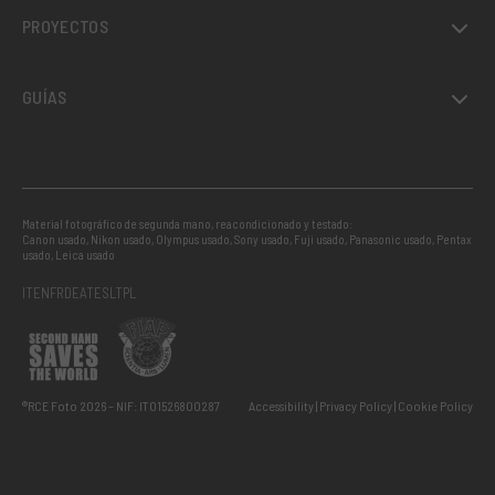
PROYECTOS
GUÍAS
Material fotográfico de segunda mano, reacondicionado y testado:
Canon usado
,
Nikon usado
,
Olympus usado
,
Sony usado
,
Fuji usado
,
Panasonic usado
,
Pentax
usado
,
Leica usado
IT
EN
FR
DE
AT
ES
LT
PL
®RCE Foto 2026 – NIF: IT01526800287
Accessibility
Privacy Policy
Cookie Policy