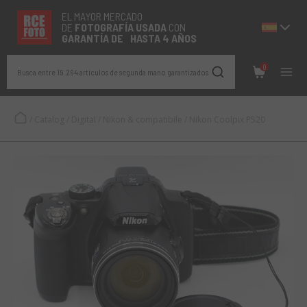
EL MAYOR MERCADO
DE
FOTOGRAFÍA
USADA
CON
GARANTÍA DE HASTA 4 AÑOS
0
Busca entre 19.294 artículos de segunda mano garantizados
/
Catalog
/
Digital
/
Nikon & compatibile
/
Nikon Coolpix P520