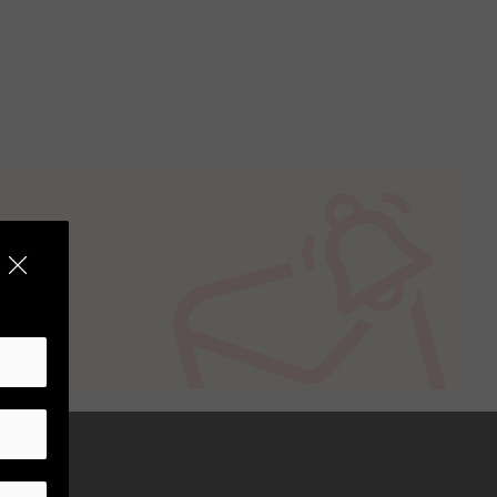
 máxima F4. Lente de baja distorsión.
nes cromáticas (CF). Construcción
ámaras Canon.
capacidad para capturar panoramas
 hace un gran compañero de viaje.
ivo versátil para tomas de primer