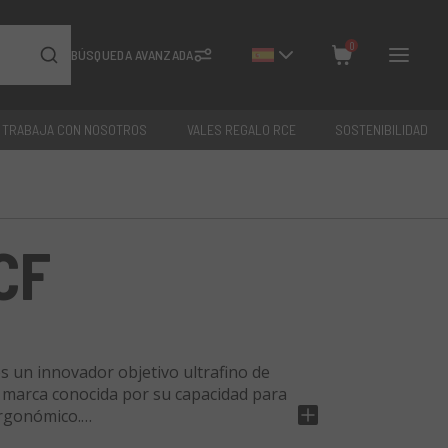
0
BÚSQUEDA AVANZADA
TRABAJA CON NOSOTROS
VALES REGALO RCE
SOSTENIBILIDAD
Cerrar
Total: €
0
CF
 un innovador objetivo ultrafino de
a marca conocida por su capacidad para
ergonómico.