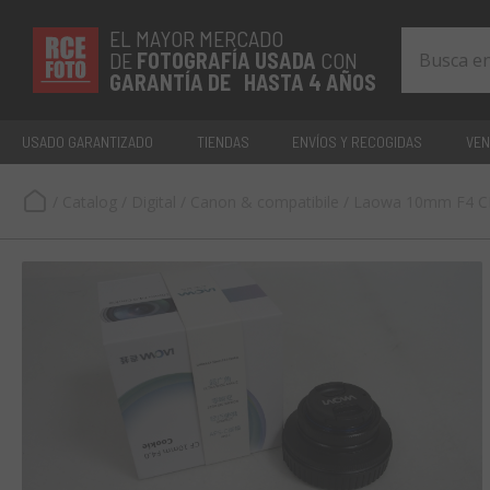
EL MAYOR MERCADO
DE
FOTOGRAFÍA
USADA
CON
GARANTÍA DE HASTA 4 AÑOS
USADO GARANTIZADO
TIENDAS
ENVÍOS Y RECOGIDAS
VEN
/
Catalog
/
Digital
/
Canon & compatibile
/
Laowa 10mm F4 C