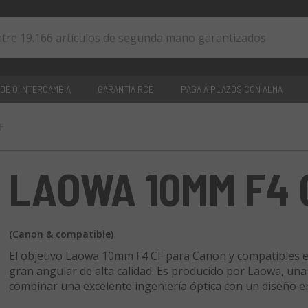
DE O INTERCAMBIA
GARANTÍA RCE
PAGA A PLAZOS CON ALMA
F
0
artículos
LAOWA 10MM F4 
(Canon & compatible)
El objetivo Laowa 10mm F4 CF para Canon y compatibles es
gran angular de alta calidad. Es producido por Laowa, un
combinar una excelente ingeniería óptica con un diseño 