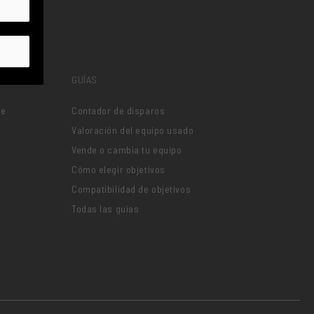
GUÍAS
je
Contador de disparos
Valoración del equipo usado
Vende o cambia tu equipo
Cómo elegir objetivos
Compatibilidad de objetivos
Todas las guías