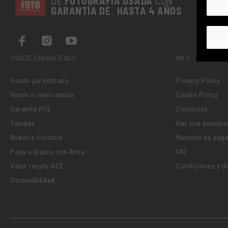
DE
FOTOGRAFÍA
USADA
CON
GARANTÍA DE HASTA 4 AÑOS
USADO GARANTIZADO
INFO
Usado garantizado
Privacy Policy
Vende o intercambia
Cookie Policy
Garantía RCE
Contactos
Tiendas
Haz una devoluc
Nuestra filosofía
Métodos de pag
Paga a plazos con Alma
FAQ
Vales regalo RCE
Condiciones y t
Sostenibilidad