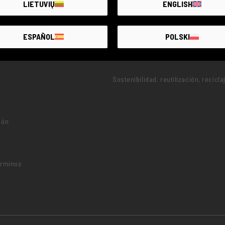
LIETUVIŲ
ENGLISH
ESPAÑOL
POLSKI
PROYECTOS
Sostenibilidad, reutilización, recicla
ión
o
érminos