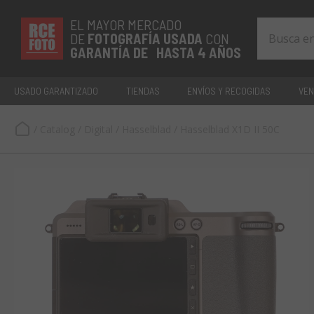
EL MAYOR MERCADO
DE
FOTOGRAFÍA
USADA
CON
GARANTÍA DE HASTA 4 AÑOS
USADO GARANTIZADO
TIENDAS
ENVÍOS Y RECOGIDAS
VEN
/
Catalog
/
Digital
/
Hasselblad
/
Hasselblad X1D II 50C