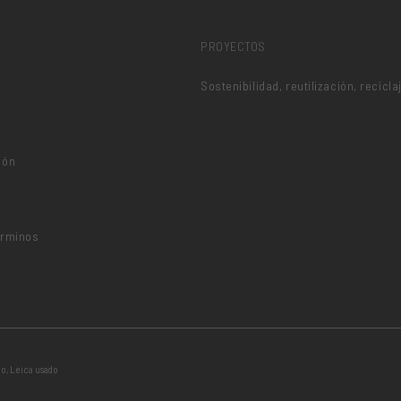
PROYECTOS
Sostenibilidad, reutilización, recicla
ión
o
érminos
do
,
Leica usado