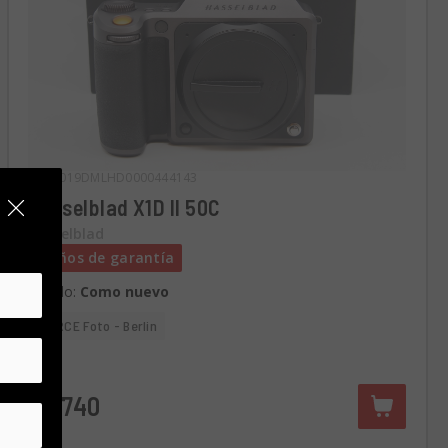
Cód. 019DMLHD0000444143
Hasselblad X1D II 50C
Hasselblad
2 años de garantía
Estado:
Como nuevo
RCE Foto - Berlin
€2.740