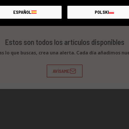
ESPAÑOL
POLSKI
Estos son todos los artículos disponibles
as lo que buscas, crea una alerta. Cada día añadimos nu
AVÍSAME