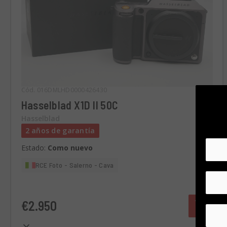
Cód. 016DMLHD0000426430
Hasselblad X1D II 50C
Hasselblad
2 años de garantía
Estado:
Como nuevo
RCE Foto - Salerno - Cava
€2.950