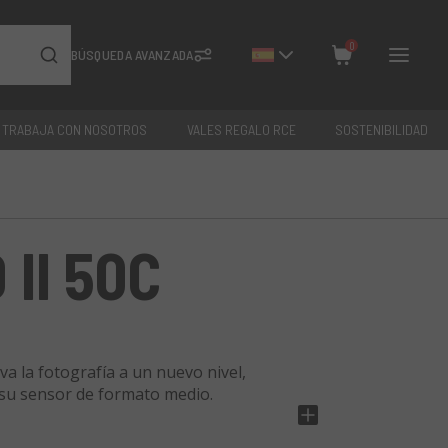
0
BÚSQUEDA AVANZADA
TRABAJA CON NOSOTROS
VALES REGALO RCE
SOSTENIBILIDAD
Cerrar
Total: €
0
II 50C
a la fotografía a un nuevo nivel,
 su sensor de formato medio.
mm, rango de sensibilidad ISO de 100-