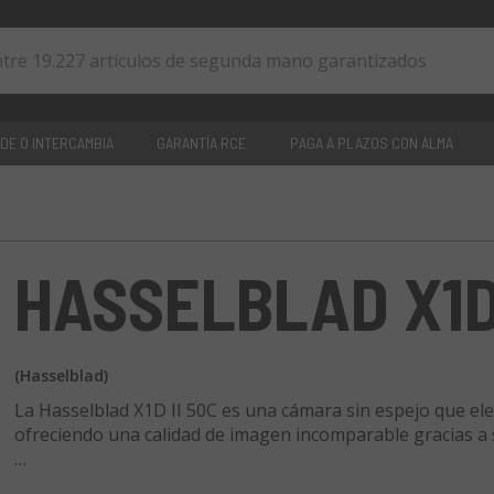
DE O INTERCAMBIA
GARANTÍA RCE
PAGA A PLAZOS CON ALMA
0
artículos
HASSELBLAD X1D 
(Hasselblad)
La Hasselblad X1D II 50C es una cámara sin espejo que elev
ofreciendo una calidad de imagen incomparable gracias a
Esta cámara presenta un sensor CMOS de 50MP 43.8 x 32.9