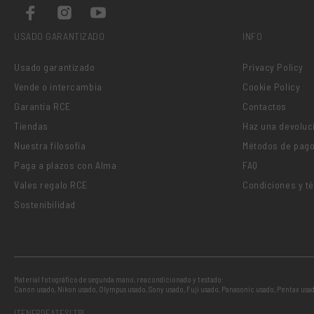
USADO GARANTIZADO
INFO
Usado garantizado
Privacy Policy
Vende o intercambia
Cookie Policy
Garantía RCE
Contactos
Tiendas
Haz una devoluc
Nuestra filosofía
Métodos de pag
Paga a plazos con Alma
FAQ
Vales regalo RCE
Condiciones y t
Sostenibilidad
Material fotográfico de segunda mano, reacondicionado y testado:
Canon usado
,
Nikon usado
,
Olympus usado
,
Sony usado
,
Fuji usado
,
Panasonic usado
,
Pentax usa
IT
EN
FR
DE
AT
ES
LT
PL