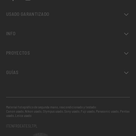
USADO GARANTIZADO
INFO
PROYECTOS
GUÍAS
Material fotográfico de segunda mano, reacondicionado y testado:
Canon usado
,
Nikon usado
,
Olympus usado
,
Sony usado
,
Fuji usado
,
Panasonic usado
,
Pentax
usado
,
Leica usado
IT
EN
FR
DE
AT
ES
LT
PL