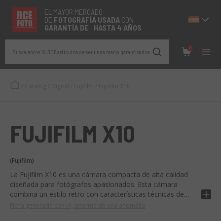
EL MAYOR MERCADO
DE
FOTOGRAFÍA
USADA
CON
GARANTÍA DE HASTA 4 AÑOS
0
Busca entre 19.305 artículos de segunda mano garantizados
/
Catalog
/
Digital
/
Fujifilm
/
Fujifilm X10
FUJIFILM X10
(Fujifilm)
La Fujifilm X10 es una cámara compacta de alta calidad
diseñada para fotógrafos apasionados. Esta cámara
combina un estilo retro con características técnicas de
vanguardia, ofreciendo imágenes de alta calidad con un
Ficha generada con IA, informa de una anomalía
diseño muy elegante en crema y negro.