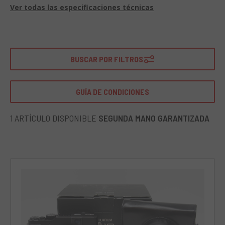
Ver todas las especificaciones técnicas
Algunas características técnicas notables incluyen un
sensor CMOS EXR de 12 megapíxeles, un zoom óptico 4x y
una lente F2.0-F2.8. La X10 también cuenta con un visor
óptico de zoom, un sistema de estabilización de imagen y
una pantalla LCD de 2,8 pulgadas. Su capacidad de
BUSCAR POR FILTROS
grabación de video en HD completa la experiencia de
disparo fotográfico.
GUÍA DE CONDICIONES
Dada su estructura compacta y elegante, la Fujifilm X10 es
ideal para aquellos que quieren una cámara portátil de alto
rendimiento para viajes y momentos sociales. Es perfecta
1 ARTÍCULO DISPONIBLE
SEGUNDA MANO GARANTIZADA
para los amantes de la fotografía que no quieren
comprometer la calidad de la imagen mientras mantienen
la practicidad de una cámara compacta.