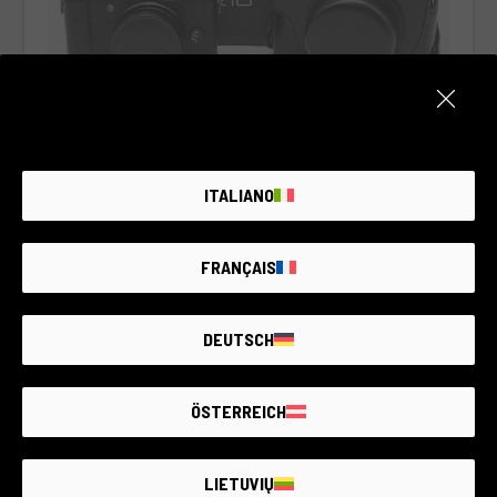
Cód. 019DCOFJ0000444593
ITALIANO
Fujifilm X10
Fujifilm
2 años de garantía
FRANÇAIS
Estado:
Algunos signos menores de desgaste como
resultado del uso normal.
DEUTSCH
RCE Foto - Berlin
ÖSTERREICH
€420
LIETUVIŲ