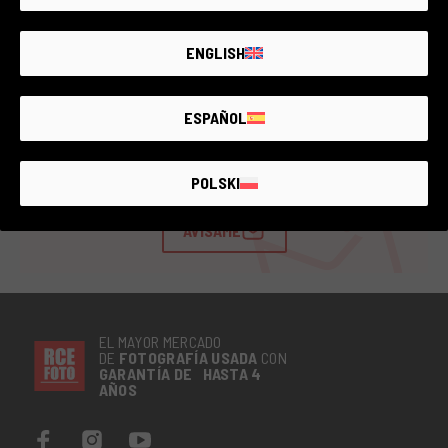
ENGLISH
Estos son todos los artículos disponibles
ESPAÑOL
Si no encuentras lo que buscas, crea una alerta.
Cada día añadimos nuevos productos.
POLSKI
AVÍSAME
EL MAYOR MERCADO
DE
FOTOGRAFÍA
USADA
CON
GARANTÍA DE HASTA 4
AÑOS