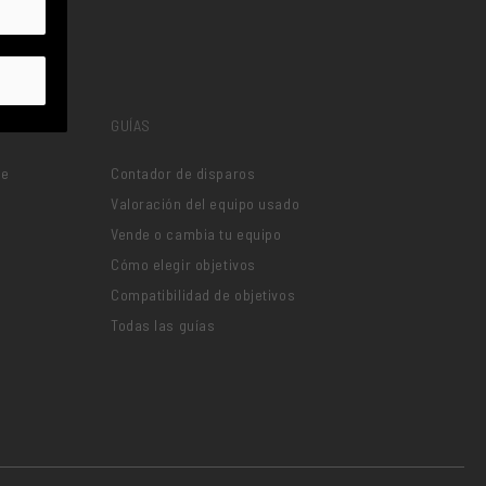
GUÍAS
je
Contador de disparos
Valoración del equipo usado
Vende o cambia tu equipo
Cómo elegir objetivos
Compatibilidad de objetivos
Todas las guías