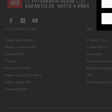
DE
FOTOGRAFÍA
USADA
CON
GARANTÍA DE HASTA 4 AÑOS
USADO GARANTIZADO
INFO
Usado garantizado
Privacy Policy
Vende o intercambia
Cookie Policy
Garantía RCE
Contactos
Tiendas
Haz una devoluc
Nuestra filosofía
Métodos de pag
Paga a plazos con Alma
FAQ
Vales regalo RCE
Condiciones y t
Sostenibilidad