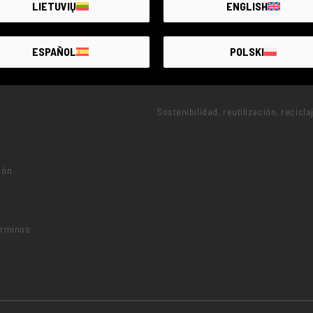
LIETUVIŲ
ENGLISH
ESPAÑOL
POLSKI
PROYECTOS
Sostenibilidad, reutilización, recicla
ión
o
érminos