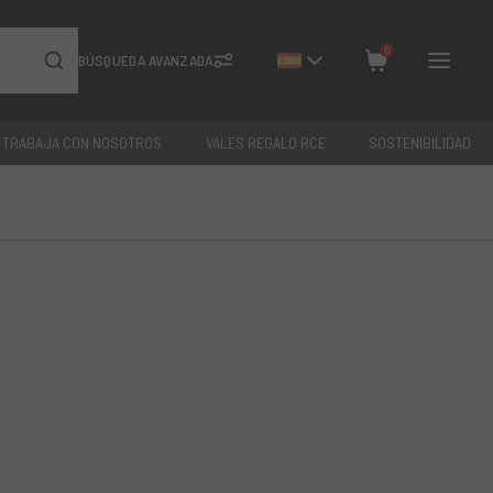
0
BÚSQUEDA AVANZADA
TRABAJA CON NOSOTROS
VALES REGALO RCE
SOSTENIBILIDAD
Cerrar
Total: €
0