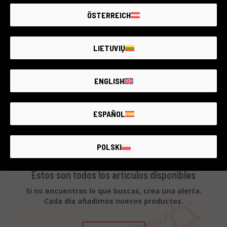
1 año de garantía
ÖSTERREICH
Estado:
Como nuevo
RCE Foto - Brescia - Darfo
LIETUVIŲ
ENGLISH
€70
ESPAÑOL
POLSKI
Estos son todos los artículos disponibles
Si no encuentras lo que buscas, crea una alerta.
Cada día añadimos nuevos productos.