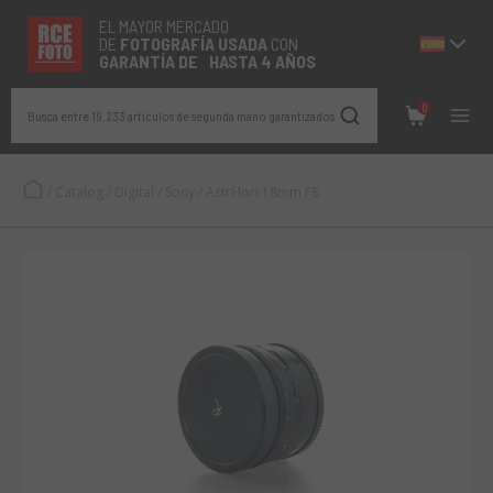
EL MAYOR MERCADO
DE
FOTOGRAFÍA
USADA
CON
GARANTÍA DE HASTA 4 AÑOS
0
Busca entre 19.233 artículos de segunda mano garantizados
/
Catalog
/
Digital
/
Sony
/
AstrHori 18mm F8