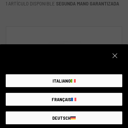
1 ARTÍCULO DISPONIBLE
SEGUNDA MANO GARANTIZADA
ITALIANO
FRANÇAIS
Cód. 012DOBSO0000328636
AstrHori 18mm F8
DEUTSCH
Sony