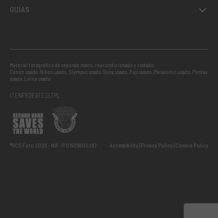
GUÍAS
Material fotográfico de segunda mano, reacondicionado y testado:
Canon usado
,
Nikon usado
,
Olympus usado
,
Sony usado
,
Fuji usado
,
Panasonic usado
,
Pentax
usado
,
Leica usado
IT
EN
FR
DE
AT
ES
LT
PL
®RCE Foto 2026 – NIF: IT01526800287
Accessibility
Privacy Policy
Cookie Policy