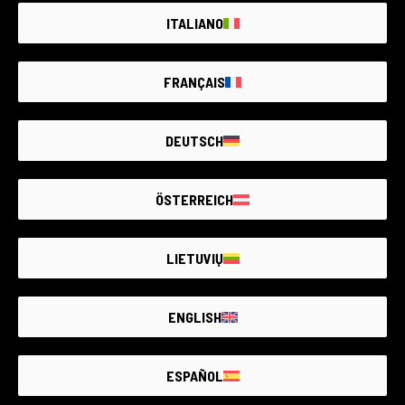
Panasonic
1 Disponible
ITALIANO
VER TODOS
580€
FRANÇAIS
DEUTSCH
Otros artículos
ÖSTERREICH
LIETUVIŲ
ENGLISH
ESPAÑOL