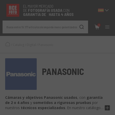
EL MAYOR MERCADO
DE
FOTOGRAFÍA
USADA
CON
GARANTÍA DE HASTA 4 AÑOS
0
Busca entre 19.177 artículos de segunda mano garantizados
/
Catalog
/
Digital
/
Panasonic
PANASONIC
Cámaras y objetivos Panasonic usados
, con
garantía
de 2 o 4 años
y
sometidos a rigurosas pruebas
por
nuestros
técnicos especializados
. En nuestro catálogo
encontrarás
modelos Lumix G, GH, S y LX
, junto con