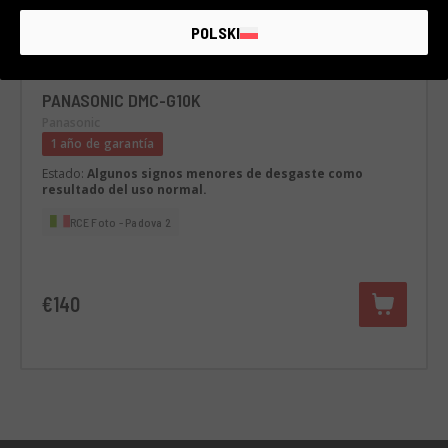
POLSKI
Cód. 002DMLPA0000349420
PANASONIC DMC-G10K
Panasonic
1 año de garantía
Estado:
Algunos signos menores de desgaste como
resultado del uso normal.
RCE Foto - Padova 2
€140