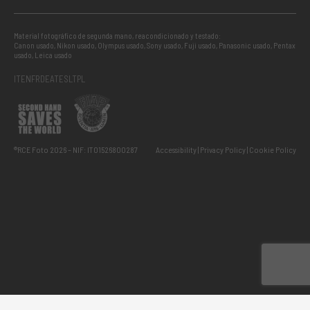
Material fotográfico de segunda mano, reacondicionado y testado:
Canon usado
,
Nikon usado
,
Olympus usado
,
Sony usado
,
Fuji usado
,
Panasonic usado
,
Pentax
usado
,
Leica usado
IT
EN
FR
DE
AT
ES
LT
PL
®RCE Foto 2026 – NIF: IT01526800287
Accessibility
Privacy Policy
Cookie Policy