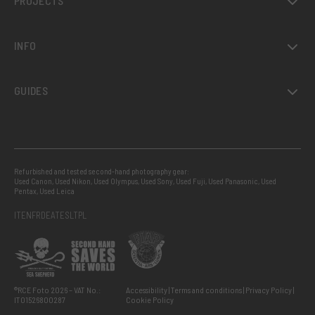
PROJECTS
INFO
GUIDES
Refurbished and tested second-hand photography gear:
Used Canon
,
Used Nikon
,
Used Olympus
,
Used Sony
,
Used Fuji
,
Used Panasonic
,
Used
Pentax
,
Used Leica
IT
EN
FR
DE
AT
ES
LT
PL
®RCE Foto 2026 – VAT No.:
Accessibility
Terms and conditions
Privacy Policy
IT01526800287
Cookie Policy