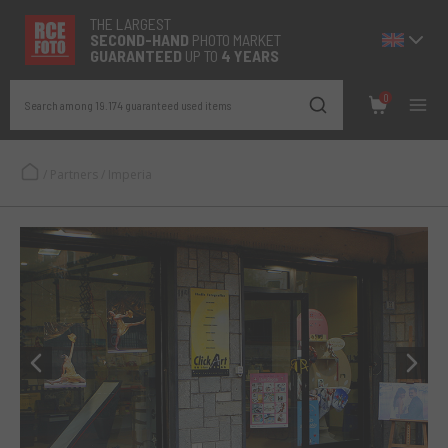
THE LARGEST
SECOND-
HAND
PHOTO MARKET
GUARANTEED
UP TO
4 YEARS
0
Search among 19.174 guaranteed used items
/
Partners
/
Imperia