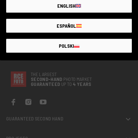
ENGLISH
ESPAÑOL
POLSKI
THE LARGEST
SECOND-
HAND
PHOTO MARKET
GUARANTEED
UP TO
4 YEARS
GUARANTEED SECOND HAND