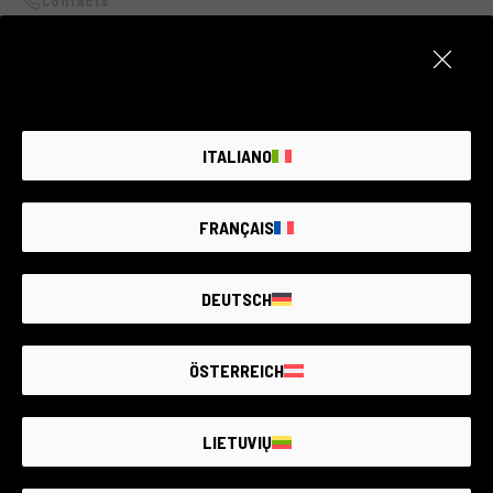
Contacts
Email:
photoranise@inwind.it
Tel:
349 6133060
tutti i giorni dalle 16 alle 19,30, sabato dalle 10 alle 12,30. Domenica e
festivi: CHIUSO.
ITALIANO
FRANÇAIS
DEUTSCH
ÖSTERREICH
LIETUVIŲ