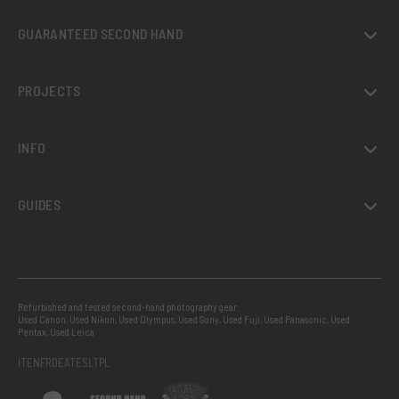
GUARANTEED SECOND HAND
PROJECTS
INFO
GUIDES
Refurbished and tested second-hand photography gear:
Used Canon
,
Used Nikon
,
Used Olympus
,
Used Sony
,
Used Fuji
,
Used Panasonic
,
Used
Pentax
,
Used Leica
IT
EN
FR
DE
AT
ES
LT
PL