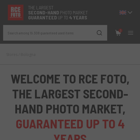
THE LARGEST
SECOND-
HAND
PHOTO MARKET
GUARANTEED
UP TO
4 YEARS
0
Search among 19.308 guaranteed used items
Stores
/
Bologna
WELCOME TO RCE FOTO,
THE LARGEST SECOND-
HAND PHOTO MARKET,
GUARANTEED UP TO 4
YEARS