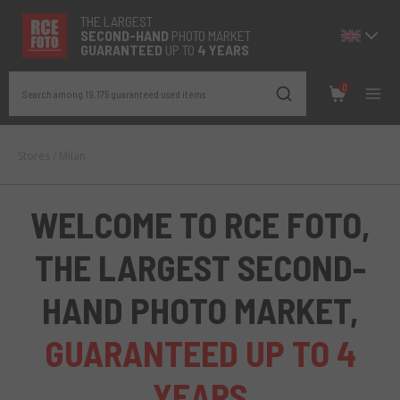
THE LARGEST
SECOND-
HAND
PHOTO MARKET
GUARANTEED
UP TO
4 YEARS
0
Search among 19.175 guaranteed used items
Stores
/
Milan
WELCOME TO RCE FOTO,
THE LARGEST SECOND-
HAND PHOTO MARKET,
GUARANTEED UP TO 4
YEARS