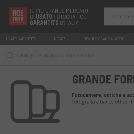
IL PIÙ GRANDE MERCATO
DI
USATO
FOTOGRAFICO
GARANTITO
D’ITALIA
USATO GARANTITO
NEGOZI
VENDI O SCAMBIA USATO
/
Catalogo
/
Analogico
/
Grande Formato
GRANDE FOR
Fotocamere, ottiche e ac
fotografia a banco ottico. Tu