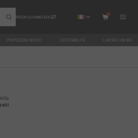
0
RICERCA AVANZATA
PROMOZIONI NUOVO
SOSTENIBILITÀ
LAVORA CON NOI
Chiudi
Totale: €
0
ella
zati
.