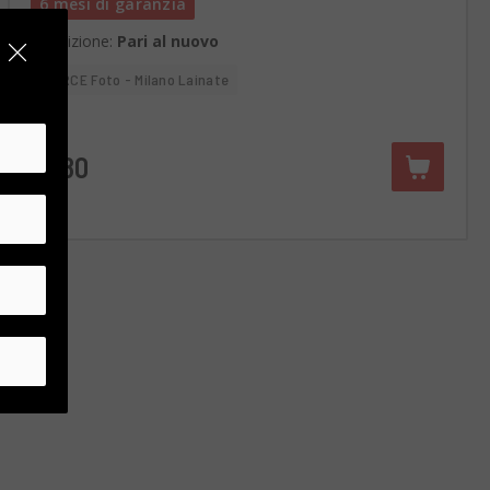
6 mesi di garanzia
Condizione:
Pari al nuovo
RCE Foto - Milano Lainate
€480