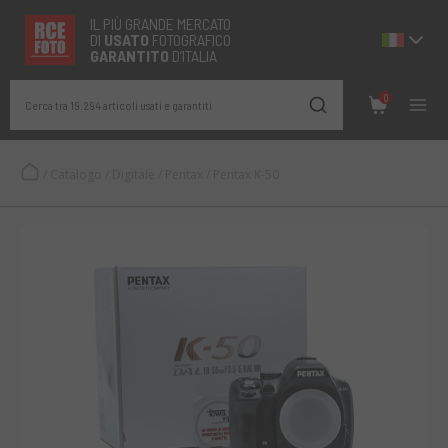
IL PIÙ GRANDE MERCATO
DI
USATO
FOTOGRAFICO
GARANTITO
D’ITALIA
0
Cerca tra 19.294 articoli usati e garantiti
/
Catalogo
/
Digitale
/
Pentax
/
Pentax K-50