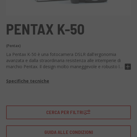
PENTAX K-50
(Pentax)
La Pentax K-50 è una fotocamera DSLR dall'ergonomia
avanzata e dalla straordinaria resistenza alle intemperie di
marchio Pentax. Il design molto maneggevole e robusto la
rende una scelta di fiducia per i fotografi che richiedono
qualità e affidabilità.
Specifiche tecniche
Dotata di un sensore APS-C da 16,3 Megapixel, offre
un'elevata qualità dell'immagine con dettagli nitidi e colori
vibranti. La tecnologia integrata di stabilizzazione
dell'immagine assicura riprese stabili e senza sfocature.
CERCA PER FILTRI
Offre una buona gamma di sensibilità ISO fino a 51200,
insieme a un sistema di messa a fuoco automatica veloce
e preciso con 11 punti AF.
GUIDA ALLE CONDIZIONI