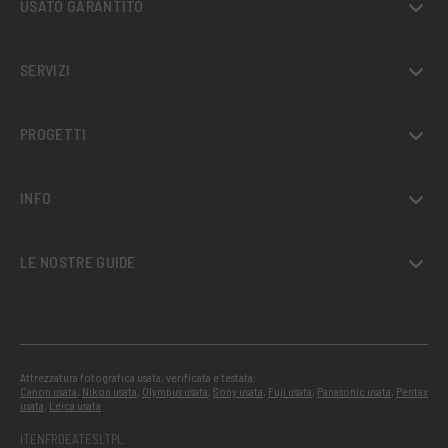
USATO GARANTITO
SERVIZI
PROGETTI
INFO
LE NOSTRE GUIDE
Attrezzatura fotografica usata, verificata e testata:
Canon usata
,
Nikon usata
,
Olympus usata
,
Sony usata
,
Fuji usata
,
Panasonic usata
,
Pentax
usata
,
Leica usata
IT
EN
FR
DE
AT
ES
LT
PL