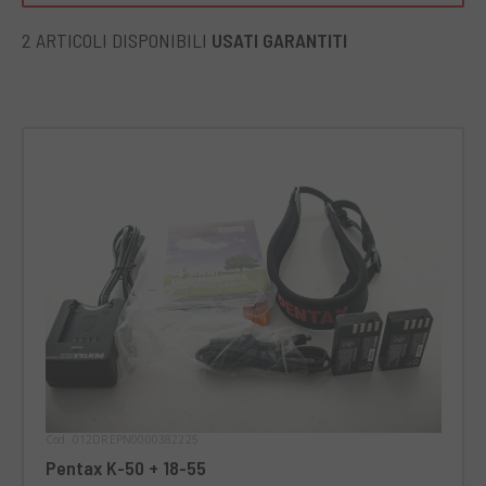
La Pentax K-50 è ideale per coloro che vogliono portare la
propria fotografia al livello successivo. È particolarmente
2 ARTICOLI DISPONIBILI
USATI GARANTITI
adatta per fotografia outdoor grazie alla sua resistenza alle
intemperie, rendendola una scelta eccellente per fotografi
di viaggio, paesaggio o natura selvaggia.
Cod. 012DREPN0000382225
Pentax K-50 + 18-55