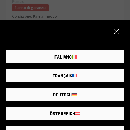
Pentax
1 anno di garanzia
Condizione:
Pari al nuovo
Numero di scatti:
11.250
RCE Foto - Brescia - Darfo
€320
ITALIANO
Cos’è incluso
FRANÇAIS
DEUTSCH
ÖSTERREICH