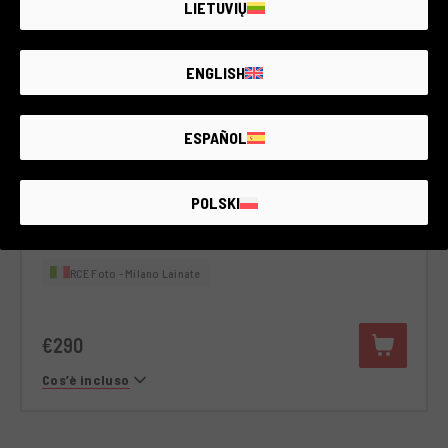
LIETUVIŲ
ENGLISH
Cod. 008DREPN0000429825
ESPAÑOL
Pentax K-50
Pentax
2 anni di garanzia
POLSKI
Condizione:
Pari al nuovo
Numero di scatti:
9.720
RCE Foto - Milano Lainate
€290
Cos’è incluso