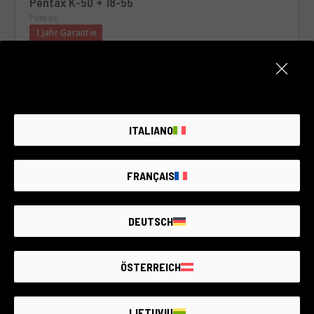
Pentax K-50 + 18-55
Pentax
1 Jahr Garantie
Zustand:
Wie neu
Anzahl Auslösungen:
11.250
RCE Foto - Brescia - Darfo
ITALIANO
€320
FRANÇAIS
DEUTSCH
ÖSTERREICH
LIETUVIŲ