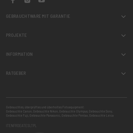
GEBRAUCHTWARE MIT GARANTIE
PROJEKTE
INFORMATION
RATGEBER
Gebrauchtes, überprüftes und überholtes Fotoequipment:
Gebrauchte Canon
,
Gebrauchte Nikon
,
Gebrauchte Olympus
,
Gebrauchte Sony
,
Gebrauchte Fuji
,
Gebrauchte Panasonic
,
Gebrauchte Pentax
,
Gebrauchte Leica
IT
EN
FR
DE
AT
ES
LT
PL