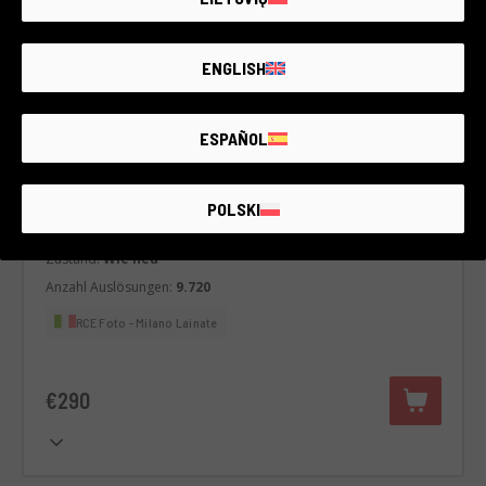
ENGLISH
ESPAÑOL
Code 008DREPN0000429825
Pentax K-50
Pentax
POLSKI
2 Jahre Garantie
Zustand:
Wie neu
Anzahl Auslösungen:
9.720
RCE Foto - Milano Lainate
€290