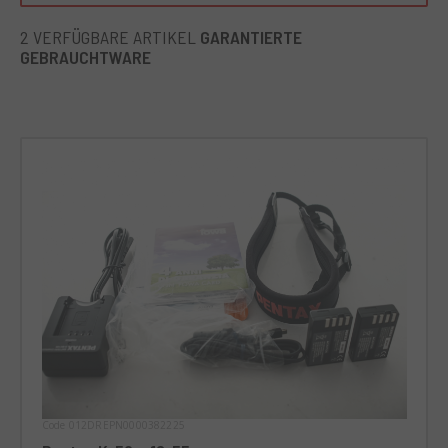
Die Pentax K-50 ist ideal für diejenigen, die ihre Fotografie
2 VERFÜGBARE ARTIKEL
GARANTIERTE
auf das nächste Level bringen möchten. Sie eignet sich
GEBRAUCHTWARE
besonders für die Outdoor-Fotografie dank ihrer
Witterungsbeständigkeit, was sie zu einer ausgezeichneten
Wahl für Reise-, Landschafts- oder Wildlife-Fotografen
macht.
Code 012DREPN0000382225