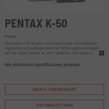
PENTAX K-50
(Pentax)
Die Pentax K-50 ist eine DSLR-Kamera mit fortschrittlicher
Ergonomie und außergewöhnlicher Witterungsbeständigkeit
von der Marke Pentax. Ihr sehr handliches und robustes
Design macht sie zu einer zuverlässigen Wahl für
Fotografen, die Qualität und Zuverlässigkeit benötigen.
Alle technischen Spezifikationen anzeigen
Ausgestattet mit einem 16,3 Megapixel APS-C Sensor,
bietet sie eine hohe Bildqualität mit scharfen Details und
lebendigen Farben. Die integrierte
Bildstabilisierungstechnologie sorgt für stabile und
NACH FILTERN SUCHEN
verwacklungsfreie Aufnahmen. Sie bietet einen guten ISO-
Empfindlichkeitsbereich bis zu 51200, zusammen mit einem
schnellen und präzisen Autofokussystem mit 11 AF-
ZUSTANDSLEITFADEN
Punkten.