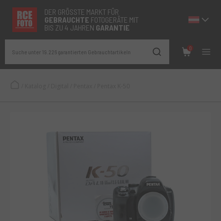
DER GRÖSSTE MARKT FÜR
GEBRAUCHTE
FOTOGERÄTE MIT
BIS ZU 4 JAHREN
GARANTIE
0
Suche unter 19.226 garantierten Gebrauchtartikeln
/
Katalog
/
Digital
/
Pentax
/
Pentax K-50