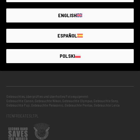
GEBRAUCHTWARE MIT GARANTIE
ENGLISH
PROJEKTE
ESPAÑOL
INFORMATION
POLSKI
RATGEBER
Gebrauchtes, überprüftes und überholtes Fotoequipment:
Gebrauchte Canon
,
Gebrauchte Nikon
,
Gebrauchte Olympus
,
Gebrauchte Sony
,
Gebrauchte Fuji
,
Gebrauchte Panasonic
,
Gebrauchte Pentax
,
Gebrauchte Leica
IT
EN
FR
DE
AT
ES
LT
PL