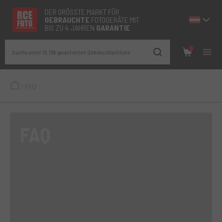
DER GRÖSSTE MARKT FÜR
GEBRAUCHTE
FOTOGERÄTE MIT
BIS ZU 4 JAHREN
GARANTIE
0
Suche unter 19.168 garantierten Gebrauchtartikeln
/
FAQ
FAQ