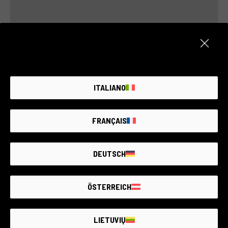
ITALIANO
FRANÇAIS
DEUTSCH
DER GRÖSSTE MARKT FÜR
GEBRAUCHTE
FOTOGERÄTE MIT
BIS ZU 4 JAHREN
GARANTIE
ÖSTERREICH
LIETUVIŲ