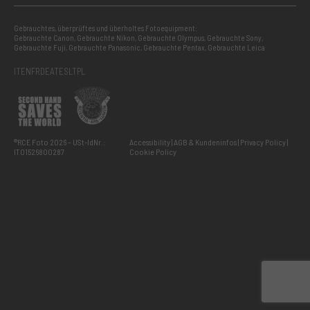
Gebrauchtes, überprüftes und überholtes Fotoequipment:
Gebrauchte Canon
,
Gebrauchte Nikon
,
Gebrauchte Olympus
,
Gebrauchte Sony
,
Gebrauchte Fuji
,
Gebrauchte Panasonic
,
Gebrauchte Pentax
,
Gebrauchte Leica
IT
EN
FR
DE
AT
ES
LT
PL
®RCE Foto 2026 – USt-IdNr.:
Accessibility
AGB & Kundeninfos
Privacy Policy
IT01526800287
Cookie Policy