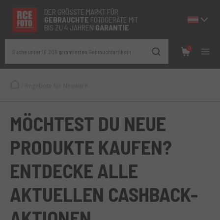
DER GRÖSSTE MARKT FÜR
GEBRAUCHTE
FOTOGERÄTE MIT
BIS ZU 4 JAHREN
GARANTIE
0
Suche unter 19.209 garantierten Gebrauchtartikeln
/
Angebote für Neuware
MÖCHTEST DU NEUE
PRODUKTE KAUFEN?
ENTDECKE ALLE
AKTUELLEN CASHBACK-
AKTIONEN.