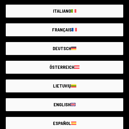
ITALIANO
FRANÇAIS
Salerno
DEUTSCH
1.391 GARANTIERTE GEBRAUCHTARTIKEL
Via XXV Luglio, 244, 84013 Cava de’ Tirreni (SA), Italia
ÖSTERREICH
LIETUVIŲ
ENGLISH
ESPAÑOL