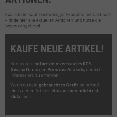
Spare beim Kauf hochwertiger Produkte mit Cashback
– finde hier alle aktuellen Aktionen und nutze die
besten Angebote!
KAUFE NEUE ARTIKEL!
Kontaktiere
sofort dein vertrautes RCE-
Geschäft
, um den
Preis des Artikels
, der dich
interessiert, zu erfahren.
Wenn du dein
gebrauchtes Gerät
beim Kauf
eines neuen Artikels
eintauschen möchtest
,
klicke hier: