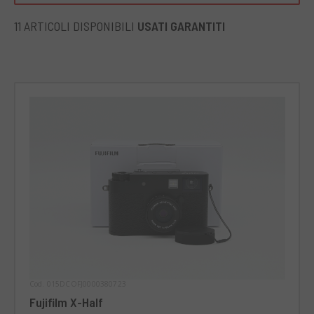
presta anche a sessioni fotografiche più tecniche, grazie
alla sua versatilità. Perfetta per chi vuole elevare il proprio
11 ARTICOLI DISPONIBILI
USATI GARANTITI
livello di fotografia, senza rinunciare alla comodità.
Cod. 015DCOFJ0000380723
Fujifilm X-Half