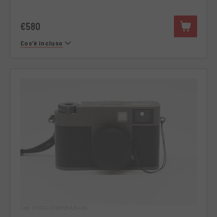
€580
Cos’è incluso
Cod. 019DCOFJ0000425430