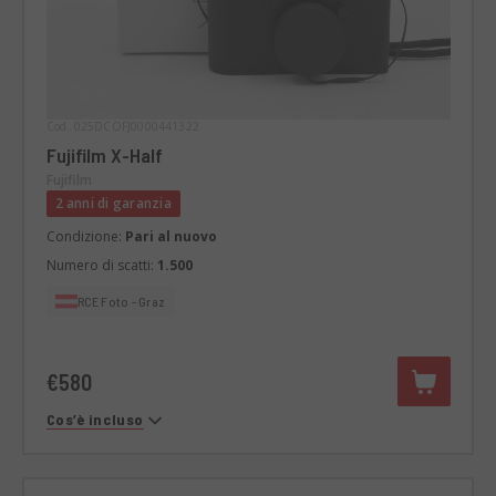
Cod. 025DCOFJ0000441322
Fujifilm X-Half
Fujifilm
2 anni di garanzia
Condizione:
Pari al nuovo
Numero di scatti:
1.500
RCE Foto - Graz
€580
Cos’è incluso