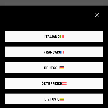
ITALIANO
FRANÇAIS
DEUTSCH
Cod. 011DCOFJ0000447010
Fujifilm X-Half - Silver
ÖSTERREICH
Fujifilm
2 anni di garanzia
Condizione:
Pari al nuovo
LIETUVIŲ
RCE Foto - Ravenna