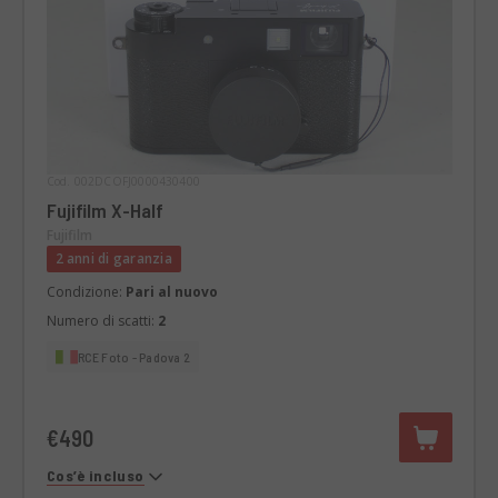
Cod. 002DCOFJ0000430400
Fujifilm X-Half
Fujifilm
2 anni di garanzia
Condizione:
Pari al nuovo
Numero di scatti:
2
RCE Foto - Padova 2
€490
Cos’è incluso