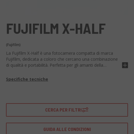
FUJIFILM X-HALF
(Fujifilm)
La Fujifilm X-Half è una fotocamera compatta di marca
Fujifilm, dedicata a coloro che cercano una combinazione
di qualità e portabilità. Perfetta per gli amanti della
fotografia che desiderano una macchina raffinata e
performante.
Specifiche tecniche
Tecnicamente, si distingue per i suoi componenti eccellenti:
sensore APS-C, ottima risoluzione, schermo LCD
touchscreen inclinabile e sistema di autofocus veloce e
preciso. Offre anche una vasta gamma di regolazioni
CERCA PER FILTRI
creative per soddisfare le esigenze di ogni fotografo.
Ideale per l'uso quotidiano e per viaggiare, grazie alle sue
GUIDA ALLE CONDIZIONI
dimensioni compatte e allo stile retrò. La Fujifilm X-Half si