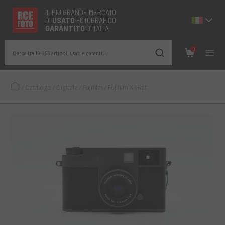
IL PIÙ GRANDE MERCATO
DI
USATO
FOTOGRAFICO
GARANTITO
D’ITALIA
0
Cerca tra 19.258 articoli usati e garantiti
/
Catalogo
/
Digitale
/
Fujifilm
/
Fujifilm X-Half