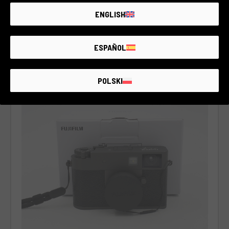
ENGLISH
€520
ESPAÑOL
Cos’è incluso
POLSKI