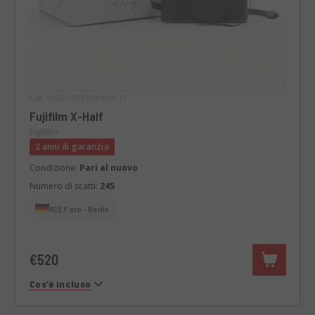
Cod. 019DCOFJ0000410532
Fujifilm X-Half
Fujifilm
2 anni di garanzia
Condizione:
Pari al nuovo
Numero di scatti:
245
RCE Foto - Berlin
€520
Cos’è incluso