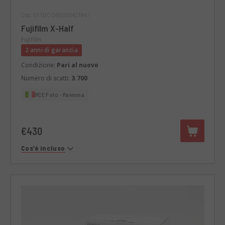
Cod. 011DCOFJ0000421961
Fujifilm X-Half
Fujifilm
2 anni di garanzia
Condizione:
Pari al nuovo
Numero di scatti:
3.700
RCE Foto - Ravenna
€430
Cos’è incluso