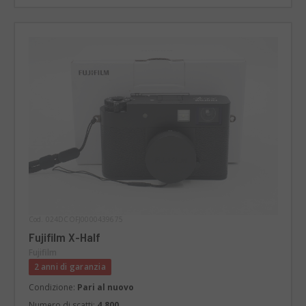
Cod. 024DCOFJ0000439675
Fujifilm X-Half
Fujifilm
2 anni di garanzia
Condizione:
Pari al nuovo
Numero di scatti:
4.800