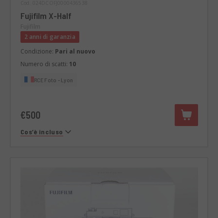
Cod. 024DCOFJ0000436538
Fujifilm X-Half
Fujifilm
2 anni di garanzia
Condizione:
Pari al nuovo
Numero di scatti:
10
RCE Foto - Lyon
€500
Cos’è incluso