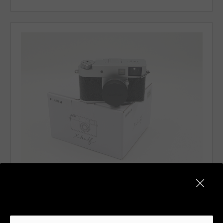
Code 011DCOFJ0000447010
Fujifilm X-Half - Silver
Fujifilm
2 Jahre Garantie
Zustand:
Wie neu