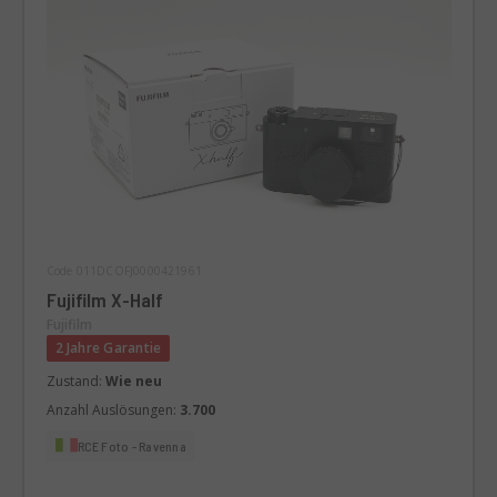
Code 011DCOFJ0000421961
Fujifilm X-Half
Fujifilm
2 Jahre Garantie
Zustand:
Wie neu
Anzahl Auslösungen:
3.700
RCE Foto - Ravenna