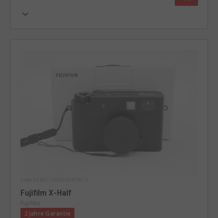
Code 024DCOFJ0000439675
Fujifilm X-Half
Fujifilm
2 Jahre Garantie