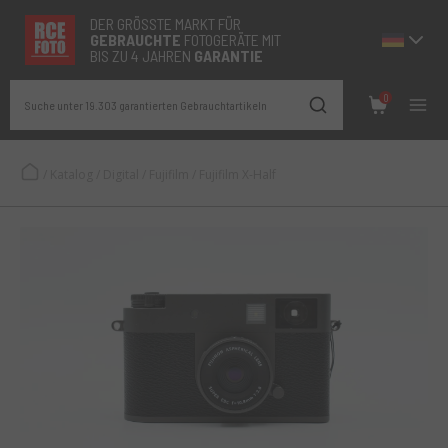
DER GRÖSSTE MARKT FÜR
GEBRAUCHTE
FOTOGERÄTE MIT
BIS ZU 4 JAHREN
GARANTIE
0
Suche unter 19.303 garantierten Gebrauchtartikeln
/
Katalog
/
Digital
/
Fujifilm
/
Fujifilm X-Half