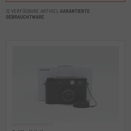
eignet sich auch für technischere Fotoshootings, dank ihrer
Vielseitigkeit. Perfekt für diejenigen, die ihr Fotografieniveau
12 VERFÜGBARE ARTIKEL
GARANTIERTE
erhöhen wollen, ohne auf Komfort zu verzichten.
GEBRAUCHTWARE
Code 015DCOFJ0000380723