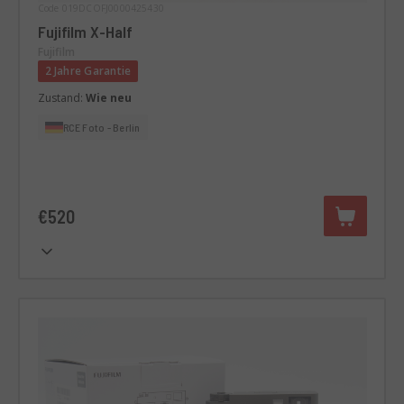
Code 019DCOFJ0000425430
Fujifilm X-Half
Fujifilm
2 Jahre Garantie
Zustand:
Wie neu
RCE Foto - Berlin
€520