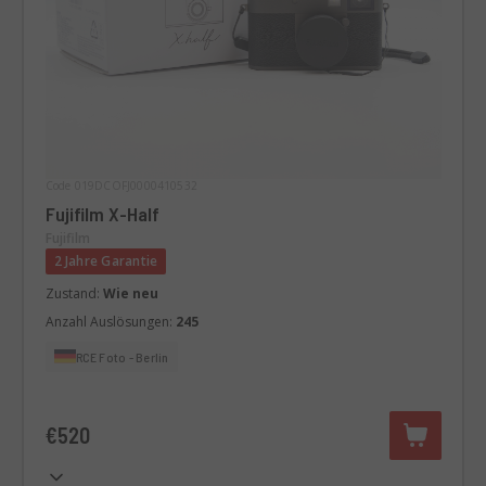
Code 019DCOFJ0000410532
Fujifilm X-Half
Fujifilm
2 Jahre Garantie
Zustand:
Wie neu
Anzahl Auslösungen:
245
RCE Foto - Berlin
€520