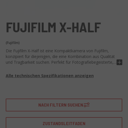
FUJIFILM X-HALF
(Fujifilm)
Die Fujifilm X-Half ist eine Kompaktkamera von Fujifilm,
konzipiert für diejenigen, die eine Kombination aus Qualität
und Tragbarkeit suchen. Perfekt für Fotografiebegeisterte,
die eine raffinierte und leistungsstarke Maschine wollen.
Alle technischen Spezifikationen anzeigen
Technisch zeichnet sie sich durch ihre hervorragenden
Komponenten aus: APS-C-Sensor, hervorragende
Auflösung, neigbares LCD-Touchscreen und ein schnelles
und präzises Autofokussystem. Sie bietet auch eine breite
Palette von kreativen Einstellmöglichkeiten, um den
NACH FILTERN SUCHEN
Bedürfnissen jedes Fotografen gerecht zu werden.
Ideal für den täglichen Gebrauch und zum Reisen, dank ihrer
ZUSTANDSLEITFADEN
kompakten Größe und dem Retro-Stil. Die Fujifilm X-Half