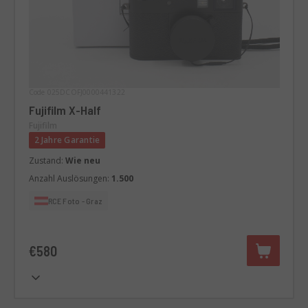
Code 025DCOFJ0000441322
Fujifilm X-Half
Fujifilm
2 Jahre Garantie
Zustand:
Wie neu
Anzahl Auslösungen:
1.500
RCE Foto - Graz
€580