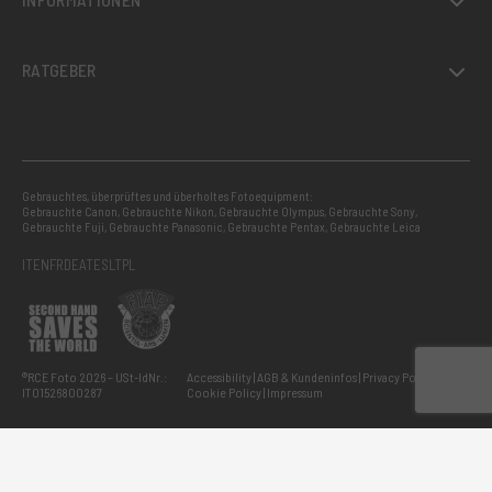
RATGEBER
Gebrauchtes, überprüftes und überholtes Fotoequipment:
Gebrauchte Canon
,
Gebrauchte Nikon
,
Gebrauchte Olympus
,
Gebrauchte Sony
,
Gebrauchte Fuji
,
Gebrauchte Panasonic
,
Gebrauchte Pentax
,
Gebrauchte Leica
IT
EN
FR
DE
AT
ES
LT
PL
®RCE Foto 2026 – USt-IdNr.:
Accessibility
AGB & Kundeninfos
Privacy Policy
IT01526800287
Cookie Policy
Impressum