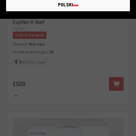
POLSKI
Code 024DCOFJ0000436538
Fujifilm X-Half
Fujifilm
2 Jahre Garantie
Zustand:
Wie neu
Anzahl Auslösungen:
10
RCE Foto - Lyon
€500