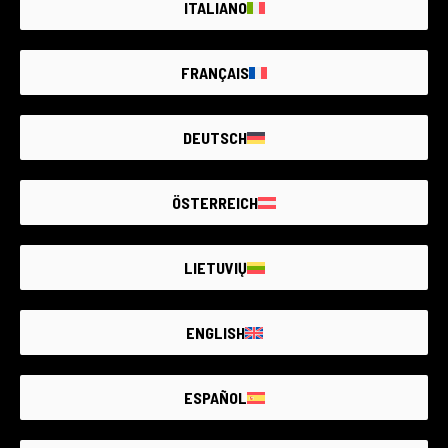
ITALIANO
RCE Foto - Ravenna
FRANÇAIS
€520
DEUTSCH
ÖSTERREICH
LIETUVIŲ
ENGLISH
ESPAÑOL