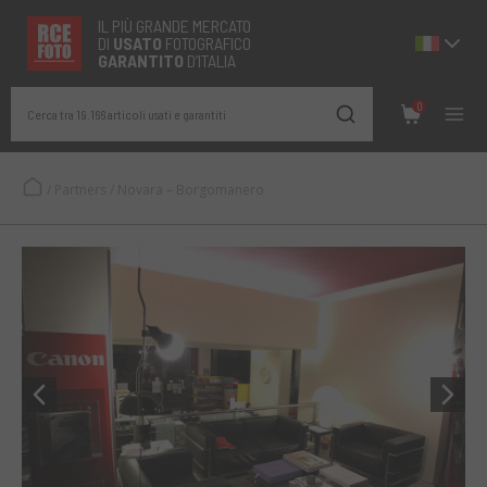
IL PIÙ GRANDE MERCATO
DI
USATO
FOTOGRAFICO
GARANTITO
D’ITALIA
0
Cerca tra 19.166 articoli usati e garantiti
/
Partners
/
Novara – Borgomanero