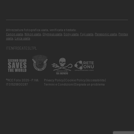
Attrezzatura fotografica usata, verificata e testata:
Canon usata
,
Nikon usata
,
Olympus usata
,
Sony usata
,
Fuji usata
,
Panasonic usata
,
Pentax
usata
,
Leica usata
IT
EN
FR
DE
AT
ES
LT
PL
®RCE Foto 2026 – P.IVA:
Privacy Policy
Cookie Policy
Accessibilità
IT01526800287
Termini e Condizioni
Segnala un problema