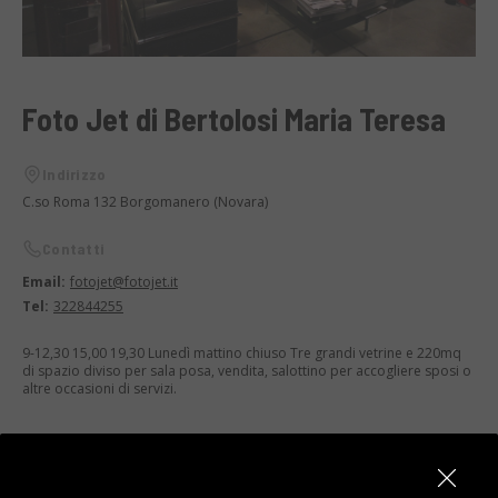
Foto Jet di Bertolosi Maria Teresa
Indirizzo
C.so Roma 132 Borgomanero (Novara)
Contatti
Email:
fotojet@fotojet.it
Tel:
322844255
9-12,30 15,00 19,30 Lunedì mattino chiuso Tre grandi vetrine e 220mq
di spazio diviso per sala posa, vendita, salottino per accogliere sposi o
altre occasioni di servizi.