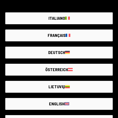
ITALIANO
FRANÇAIS
DEUTSCH
ÖSTERREICH
LIETUVIŲ
ENGLISH