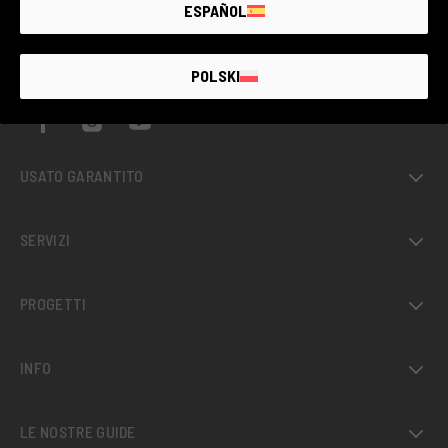
ESPAÑOL
IL PIÙ GRANDE MERCATO
DI
USATO
FOTOGRAFICO
GARANTITO
D’ITALIA
POLSKI
USATO GARANTITO
SERVIZI
PROGETTI
INFO
LE NOSTRE GUIDE