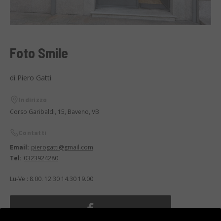
Foto Smile
di Piero Gatti
Indirizzo
Corso Garibaldi, 15, Baveno, VB
Contatti
Email:
pierogatti@gmail.com
Tel:
0323924280
Lu-Ve : 8.00. 12.30 14.30 19.00