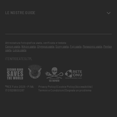
LE NOSTRE GUIDE
Attrezzatura fotografica usata, verificata e testata:
Canon usata
,
Nikon usata
,
Olympus usata
,
Sony usata
,
Fuji usata
,
Panasonic usata
,
Pentax
usata
,
Leica usata
IT
EN
FR
DE
AT
ES
LT
PL
®RCE Foto 2026 – P.IVA:
Privacy Policy
Cookie Policy
Accessibilità
IT01526800287
Termini e Condizioni
Segnala un problema