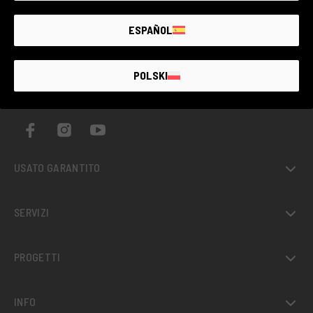
ESPAÑOL
IL PIÙ GRANDE MERCATO
POLSKI
DI
USATO
FOTOGRAFICO
GARANTITO
D’ITALIA
USATO GARANTITO
SERVIZI
PROGETTI
INFO