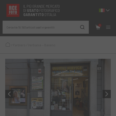
IL PIÙ GRANDE MERCATO
DI
USATO
FOTOGRAFICO
GARANTITO
D’ITALIA
0
Cerca tra 19.190 articoli usati e garantiti
/
Partners
/
Verbania – Baveno