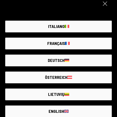
ITALIANO
FRANÇAIS
DEUTSCH
ÖSTERREICH
LIETUVIŲ
ENGLISH