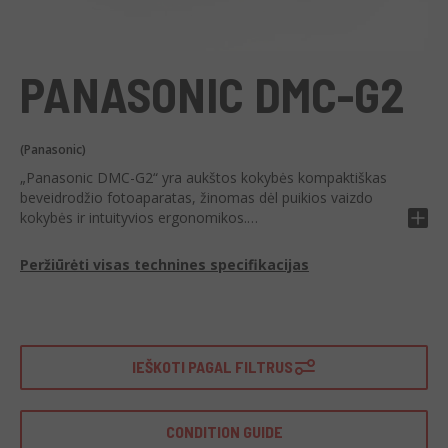
PANASONIC DMC-G2
(Panasonic)
„Panasonic DMC-G2“ yra aukštos kokybės kompaktiškas
beveidrodžio fotoaparatas, žinomas dėl puikios vaizdo
kokybės ir intuityvios ergonomikos.
„DMC-G2“ siūlo 12,1 megapikselių „Live MOS“ sensorių
Peržiūrėti visas technines specifikacijas
aiškiems ir detalūs vaizdams, 3,0 colio LCD ekraną lengvam
peržiūrėjimui ir greitą automatinio fokusavimo sistemą. Be
to, jis turi „Full HD“ vaizdo įrašymo funkciją ir platų
kūrybinių režimų spektrą, leidžiantį pritaikyti jūsų
nuotraukas.
IEŠKOTI PAGAL FILTRUS
Tinkamas tiek mėgėjų, tiek profesionaliems fotografams,
„Panasonic DMC-G2“ puikiai tinka įvairiems fotografavimo
CONDITION GUIDE
scenarijams, nuo peizažo iki portretų fotografijos.