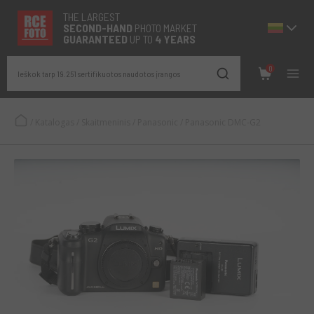
THE LARGEST
SECOND-
HAND
PHOTO MARKET
GUARANTEED
UP TO
4 YEARS
0
Ieškok tarp 19.251 sertifikuotos naudotos įrangos
/
Katalogas
/
Skaitmeninis
/
Panasonic
/
Panasonic DMC-G2