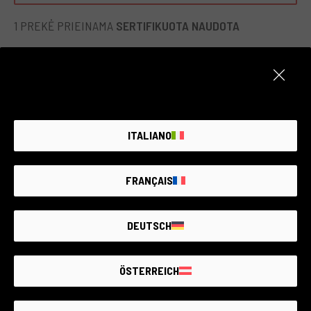
Kompaktiškas dizainas padaro jį idealia priemone keliaujant
ir leidžia užfiksuoti nepaprastus vaizdus, kur bebūtumėte.
1 PREKĖ PRIEINAMA
SERTIFIKUOTA NAUDOTA
ITALIANO
FRANÇAIS
DEUTSCH
ÖSTERREICH
Kodas 008DMLPA0000433918
Panasonic DMC-G2