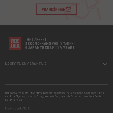
PRANEŠK MAN
THE LARGEST
SECOND-
HAND
PHOTO MARKET
GUARANTEED
UP TO
4 YEARS
NAUDOTA SU GARANTIJA
Naudota, atnaujinta ir patikrinta fotografijos įranga: naudota Canon, naudota Nikon,
naudota Olympus, naudota Sony, naudota Fuji, naudota Panasonic, naudota Pentax,
naudota Leica
IT
EN
FR
DE
AT
ES
LT
PL