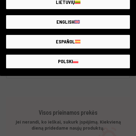
LIETUVIŲ
Panasonic
2 metų garantija
Būklė:
Kaip naujas
ENGLISH
Kadrų skaičius:
11.325
RCE Foto - Milano Lainate
ESPAÑOL
€120
POLSKI
Visos prieinamos prekės
Jei nerandi, ko ieškai, sukurk įspėjimą. Kiekvieną
dieną pridedame naujų produktų.