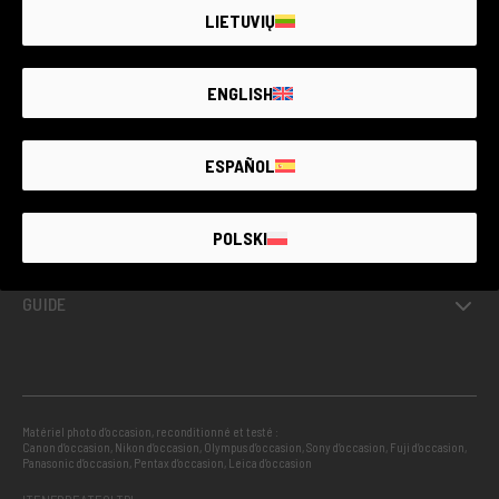
LIETUVIŲ
OCCASIONS AVEC GARANTIE
ENGLISH
PROJETS
ESPAÑOL
INFORMATIONS
POLSKI
GUIDE
Matériel photo d’occasion, reconditionné et testé :
Canon d’occasion
,
Nikon d’occasion
,
Olympus d’occasion
,
Sony d’occasion
,
Fuji d’occasion
,
Panasonic d’occasion
,
Pentax d’occasion
,
Leica d’occasion