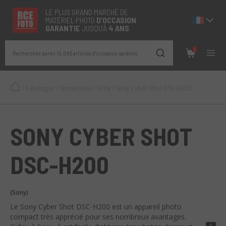
LE PLUS GRAND MARCHÉ DE
MATÉRIEL PHOTO
D’OCCASION
GARANTIE
JUSQU’À
4 ANS
0
Rechercher parmi 19.095 articles d’occasion garantis
/
Catalogue
/
Numérique
/
Sony
/
Sony Cyber Shot DSC-H200
SONY CYBER SHOT
DSC-H200
(Sony)
Le Sony Cyber Shot DSC-H200 est un appareil photo
compact très apprécié pour ses nombreux avantages.