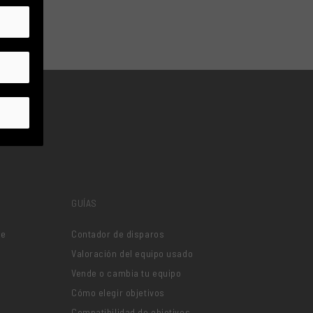
GUÍAS
je
Contador de disparos
Valoración del equipo usado
Vende o cambia tu equipo
Cómo elegir objetivos
Compatibilidad de objetivos