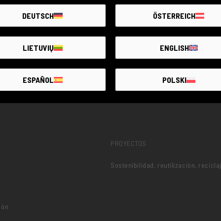
DEUTSCH
ÖSTERREICH
LIETUVIŲ
ENGLISH
ESPAÑOL
POLSKI
PROYECTOS
Sostenibilidad, reutilización, recicla
ión
o