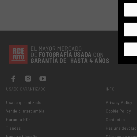
EL MAYOR MERCADO
DE
FOTOGRAFÍA
USADA
CON
GARANTÍA DE HASTA 4 AÑOS
USADO GARANTIZADO
INFO
Usado garantizado
Privacy Policy
Vende o intercambia
Cookie Policy
Garantía RCE
Contactos
Tiendas
Haz una devoluc
Nuestra filosofía
Métodos de pag