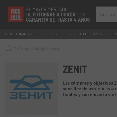
EL MAYOR MERCADO
DE
FOTOGRAFÍA
USADA
CON
GARANTÍA DE HASTA 4 AÑOS
USADO GARANTIZADO
TIENDAS
VENDE O INTERCAMBIA
EN
/
Catalog
/
Analógico
/
Zenit
ZENIT
Las
cámaras y objetivos Z
sencillez de uso
. Aún hoy
fiables y con encanto vin
cuidadosamente
seleccion
especializados
: una
compr