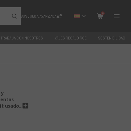
0
BÚSQUEDA AVANZADA
TRABAJA CON NOSOTROS
VALES REGALO RCE
SOSTENIBILIDAD
Cerrar
Total: €
0
 y
ientas
it usados
,