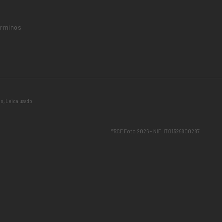
érminos
do
,
Leica usado
®RCE Foto 2026 – NIF: IT01526800287