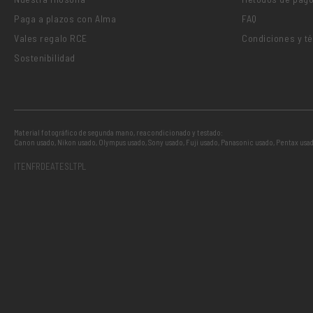
Paga a plazos con Alma
FAQ
Vales regalo RCE
Condiciones y t
Sostenibilidad
Material fotográfico de segunda mano, reacondicionado y testado:
Canon usado
,
Nikon usado
,
Olympus usado
,
Sony usado
,
Fuji usado
,
Panasonic usado
,
Pentax usa
IT
EN
FR
DE
AT
ES
LT
PL