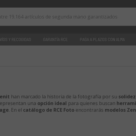
VÍOS Y RECOGIDAS
GARANTÍA RCE
PAGA A PLAZOS CON ALMA
0
artículos
enit
han marcado la historia de la fotografía por su
solidez
 representan una
opción ideal
para quienes buscan
herram
tage
. En el
catálogo de RCE Foto
encontrarás
modelos Zen
ados, probados y garantizados
por nuestros
técnicos
a segura, sostenible y con valor auténtico
.