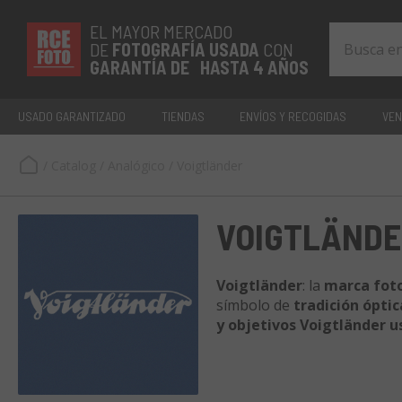
EL MAYOR MERCADO
DE
FOTOGRAFÍA
USADA
CON
GARANTÍA DE HASTA 4 AÑOS
USADO GARANTIZADO
TIENDAS
ENVÍOS Y RECOGIDAS
VEN
/
Catalog
/
Analógico
/
Voigtländer
VOIGTLÄNDE
Voigtländer
: la
marca fot
símbolo de
tradición óptic
y objetivos Voigtländer 
atemporal
. Cada artículo 
garantía
, para ofrecerte 
marca histórica
.