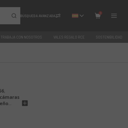
0
BÚSQUEDA AVANZADA
TRABAJA CON NOSOTROS
VALES REGALO RCE
SOSTENIBILIDAD
Cerrar
Total: €
0
56
,
 cámaras
seño
to por
 de una