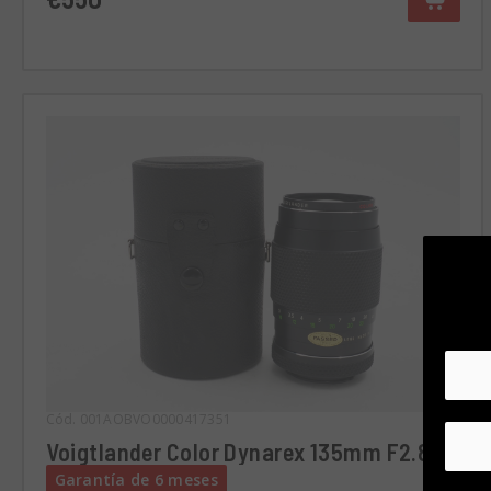
Cód. 001AOBVO0000417351
Voigtlander Color Dynarex 135mm F2.8
Garantía de 6 meses