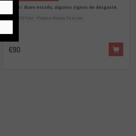
Estado:
Buen estado, algunos signos de desgaste.
RCE Foto - Padova, Riviera Tito Livio
€90