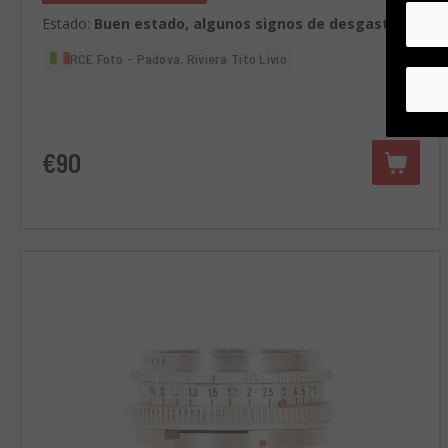
Estado:
Buen estado, algunos signos de desgaste.
RCE Foto - Padova, Riviera Tito Livio
€90