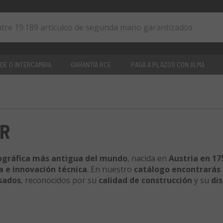
DE O INTERCAMBIA
GARANTÍA RCE
PAGA A PLAZOS CON ALMA
0
artículos
R
ográfica más antigua del mundo
, nacida en
Austria en 17
a e innovación técnica
. En nuestro
catálogo encontrarás
usados
, reconocidos por su
calidad de construcción
y su
di
está
seleccionado, probado por nuestros técnicos
y
cubier
una
compra segura, sostenible
y con el
encanto auténtico