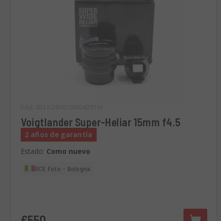
Cód. 021AOBVO0000428761
Voigtlander Super-Heliar 15mm f4.5
2 años de garantía
Estado:
Como nuevo
RCE Foto - Bologna
€550