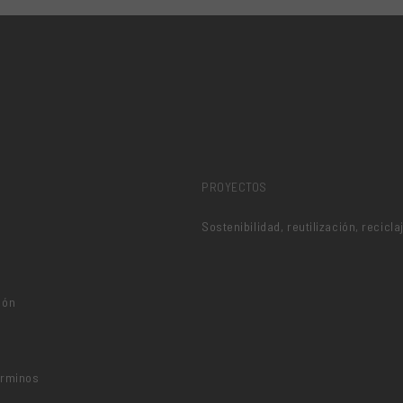
PROYECTOS
Sostenibilidad, reutilización, recicla
ión
o
érminos