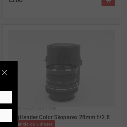
Cód. 001AOBVO0000417349
Voigtlander Color Skoparex 28mm f/2.8
Garantía de 6 meses