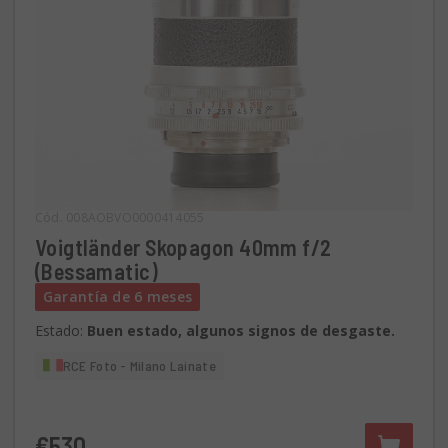
Cód. 008AOBVO0000414055
Voigtländer Skopagon 40mm f/2
(Bessamatic)
Garantía de 6 meses
Estado:
Buen estado, algunos signos de desgaste.
RCE Foto - Milano Lainate
€530