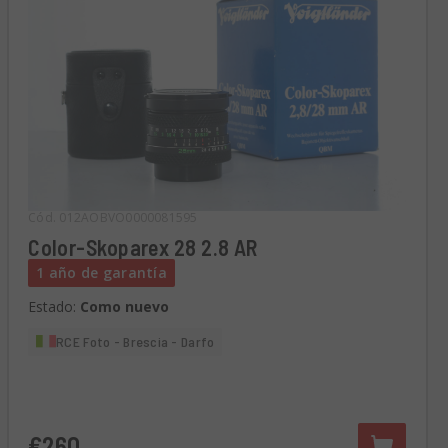
Cód. 012AOBVO0000081595
Color-Skoparex 28 2.8 AR
1 año de garantía
Estado:
Como nuevo
RCE Foto - Brescia - Darfo
€260