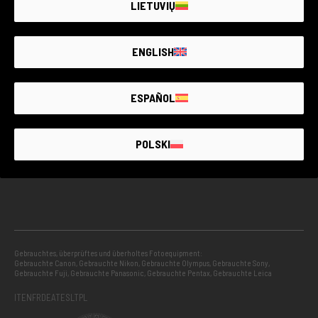
LIETUVIŲ
GEBRAUCHTWARE MIT GARANTIE
ENGLISH
PROJEKTE
ESPAÑOL
INFORMATIONEN
POLSKI
RATGEBER
Gebrauchtes, überprüftes und überholtes Fotoequipment:
Gebrauchte Canon
,
Gebrauchte Nikon
,
Gebrauchte Olympus
,
Gebrauchte Sony
,
Gebrauchte Fuji
,
Gebrauchte Panasonic
,
Gebrauchte Pentax
,
Gebrauchte Leica
IT
EN
FR
DE
AT
ES
LT
PL