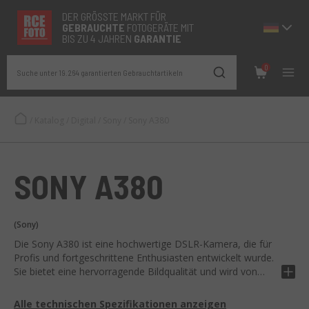
DER GRÖSSTE MARKT FÜR
GEBRAUCHTE
FOTOGERÄTE MIT
BIS ZU 4 JAHREN
GARANTIE
0
Suche unter 19.264 garantierten Gebrauchtartikeln
/
Katalog
/
Digital
/
Sony
/
Sony A380
SONY A380
(Sony)
Die Sony A380 ist eine hochwertige DSLR-Kamera, die für
Profis und fortgeschrittene Enthusiasten entwickelt wurde.
Sie bietet eine hervorragende Bildqualität und wird von
Sony hergestellt, einer Marke, die für ihre hochwertigen
Kameras bekannt ist.
Alle technischen Spezifikationen anzeigen