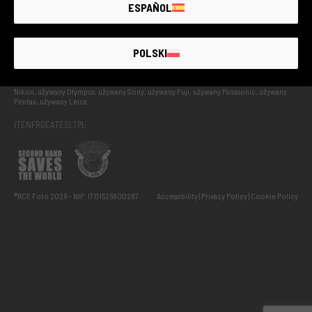
UŻYWANY Z GWARANCJĄ
ESPAÑOL
POLSKI
Odnowiony i przetestowany używany sprzęt fotograficzny: używany Canon, używany
Nikon, używany Olympus, używany Sony, używany Fuji, używany Panasonic, używany
Pentax, używany Leica
IT
EN
FR
DE
AT
ES
LT
PL
®RCE Foto 2026 – NIP: IT01526800287
Accessibility
Privacy Policy
Cookie Policy