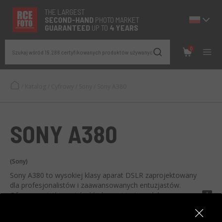
THE LARGEST
SECOND-
HAND
PHOTO MARKET
GUARANTEED
UP TO
4 YEARS
0
Szukaj wśród 19.288 certyfikowanych produktów używanych
/
Katalog
/
Cyfrowy
/
Sony
/
Sony A380
SONY A380
(Sony)
Sony A380 to wysokiej klasy aparat DSLR zaprojektowany
dla profesjonalistów i zaawansowanych entuzjastów.
Oferece wyjątkową jakość obrazu i jest produkowany przez
Sony, markę znaną z wysokiej jakości aparatów.
Zobacz wszystkie specyfikacje techniczne