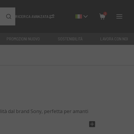
0
RICERCA AVANZATA
PROMOZIONI NUOVO
SOSTENIBILITÀ
LAVORA CON NOI
Chiudi
Totale: €
0
ità dal brand Sony, perfetta per amanti
rino elettronico OLED, una velocità di