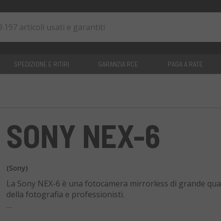
SPEDIZIONE E RITIRI
GARANZIA RCE
PAGA A RATE
0
articoli
SONY NEX-6
(Sony)
La Sony NEX-6 è una fotocamera mirrorless di grande qual
della fotografia e professionisti.
Dotata di un sensore CMOS APS-C da 16,1 Mpx, offre un mi