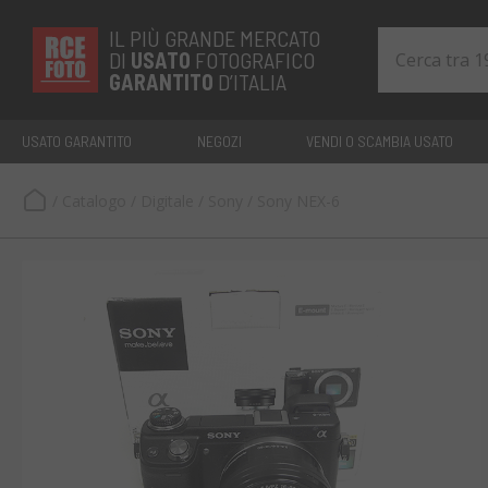
IL PIÙ GRANDE MERCATO
DI
USATO
FOTOGRAFICO
GARANTITO
D’ITALIA
USATO GARANTITO
NEGOZI
VENDI O SCAMBIA USATO
/
Catalogo
/
Digitale
/
Sony
/
Sony NEX-6