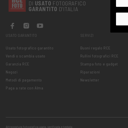
DI
USATO
FOTOGRAFICO
GARANTITO
D’ITALIA
USATO GARANTITO
SERVIZI
Usato fotografico garantito
Buoni regalo RCE
Vendi o scambia usato
Rullini fotografici RCE
Garanzia RCE
Stampa foto e gadget
Negozi
Riparazioni
Metodi di pagamento
Newsletter
Paga a rate con Alma
Attrezzatura fotografica usata, verificata e testata: