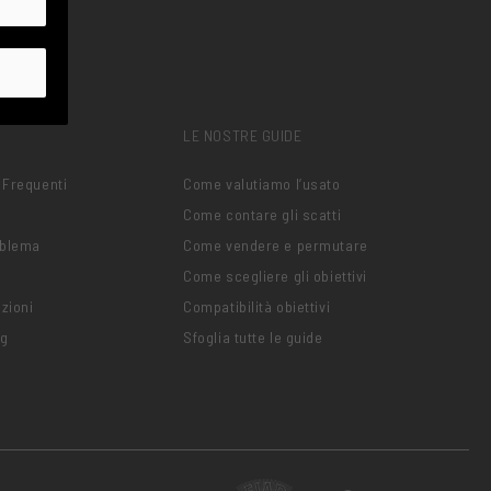
LE NOSTRE GUIDE
 Frequenti
Come valutiamo l’usato
Come contare gli scatti
oblema
Come vendere e permutare
Come scegliere gli obiettivi
zioni
Compatibilità obiettivi
ng
Sfoglia tutte le guide