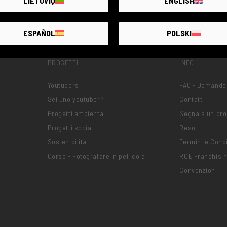
LIETUVIŲ
ENGLISH
ESPAÑOL
POLSKI
PROGETTI
INFO
Youtubers
FAQ - Domande
Sei uno youtuber?
Contatti
Progetti ambientali
Segnala un pr
Progetti sociali
Reso
Sostenibilità
Termini e Condi
Corso - Fotografare in pellicola
RCE Franchisi
Convenzioni