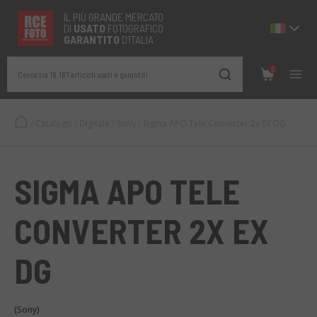
IL PIÙ GRANDE MERCATO
DI
USATO
FOTOGRAFICO
GARANTITO
D’ITALIA
0
Cerca tra 19.187 articoli usati e garantiti
/
Catalogo
/
Digitale
/
Sony
/
Sigma APO Tele Converter 2x EX DG
SIGMA APO TELE
CONVERTER 2X EX
DG
(Sony)