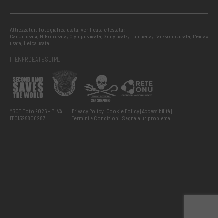
Attrezzatura fotografica usata, verificata e testata:
Canon usata
,
Nikon usata
,
Olympus usata
,
Sony usata
,
Fuji usata
,
Panasonic usata
,
Pentax
usata
,
Leica usata
IT
EN
FR
DE
AT
ES
LT
PL
®RCE Foto 2026 – P.IVA:
Privacy Policy
Cookie Policy
Accessibilità
IT01526800287
Termini e Condizioni
Segnala un problema