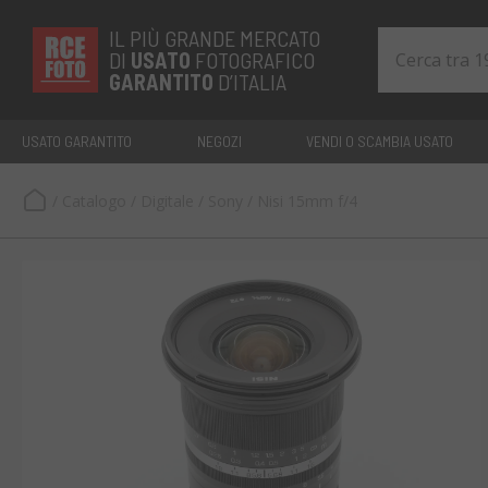
IL PIÙ GRANDE MERCATO
DI
USATO
FOTOGRAFICO
GARANTITO
D’ITALIA
USATO GARANTITO
NEGOZI
VENDI O SCAMBIA USATO
/
Catalogo
/
Digitale
/
Sony
/
Nisi 15mm f/4