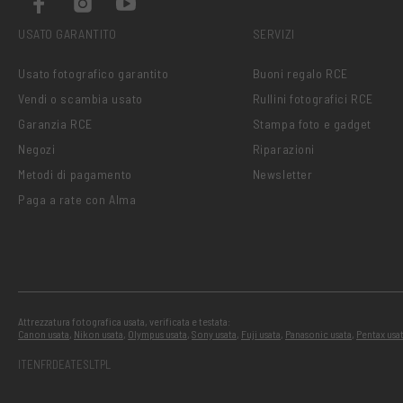
USATO GARANTITO
SERVIZI
Usato fotografico garantito
Buoni regalo RCE
Vendi o scambia usato
Rullini fotografici RCE
Garanzia RCE
Stampa foto e gadget
Negozi
Riparazioni
Metodi di pagamento
Newsletter
Paga a rate con Alma
Attrezzatura fotografica usata, verificata e testata:
Canon usata
,
Nikon usata
,
Olympus usata
,
Sony usata
,
Fuji usata
,
Panasonic usata
,
Pentax usa
IT
EN
FR
DE
AT
ES
LT
PL