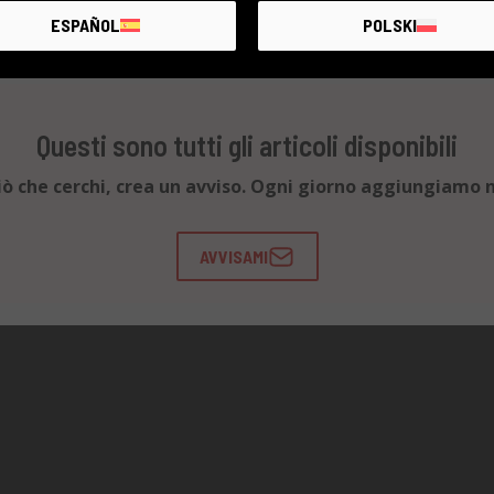
ESPAÑOL
POLSKI
Questi sono tutti gli articoli disponibili
ciò che cerchi, crea un avviso. Ogni giorno aggiungiamo n
AVVISAMI