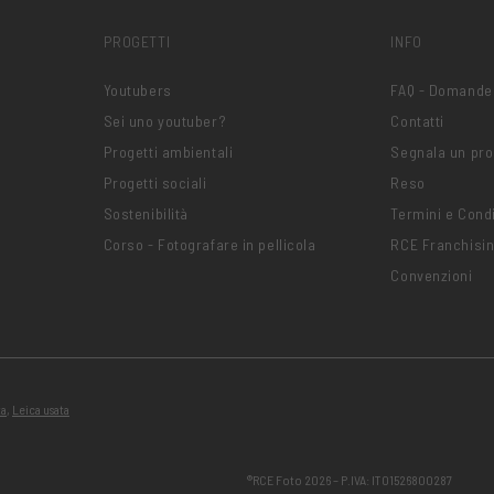
PROGETTI
INFO
Youtubers
FAQ - Domande
Sei uno youtuber?
Contatti
Progetti ambientali
Segnala un pr
Progetti sociali
Reso
Sostenibilità
Termini e Condi
Corso - Fotografare in pellicola
RCE Franchisi
Convenzioni
ta
,
Leica usata
®RCE Foto 2026 – P.IVA: IT01526800287