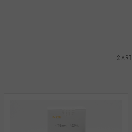
Tra le caratteristiche tecniche, possiamo contare la lungh
15mm e un'apertura massima di f4, ideale per fotografare in
composto da 12 elementi in 10 gruppi, per garantire immagi
cromatiche. Questo obiettivo supporta filtri a vite di 72mm
Ideale per i fotografi paesaggisti, la sua lunghezza focal
catturare ampi panorami o interni raccolti. Un'ottima sce
con la fotografia architettonica o astrale, grazie alla sua 
molta luce.
2 ART