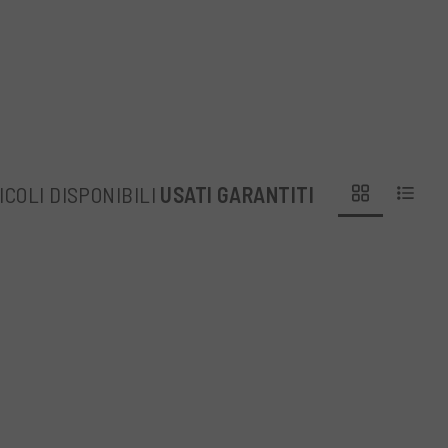
ezza focale ultra-grandangolare di
 condizioni di luce ridotta. È
ni nitide e prive di aberrazioni
.
e ultra-grandangolare consente di
lta anche per chi desidera sperimentare
apertura f4 che garantisce l'ingresso di
ICOLI DISPONIBILI
USATI GARANTITI