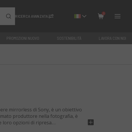
0
RICERCA AVANZATA
PROMOZIONI NUOVO
SOSTENIBILITÀ
LAVORA CON NOI
Chiudi
Totale: €
0
ere mirrorless di Sony, è un obiettivo
omato produttore nella fotografia, è
 loro opzioni di ripresa.