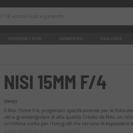
SPEDIZIONE E RITIRI
GARANZIA RCE
PAGA A RATE
0
articoli
NISI 15MM F/4
(Sony)
Il Nisi 15mm f/4, progettato specificamente per le fotocam
ultra-grandangolare di alta qualità. Creato da Nisi, un rin
un'ottima scelta per i fotografi che cercano di espandere le
Scheda generata con AI, segnala un'anomalia