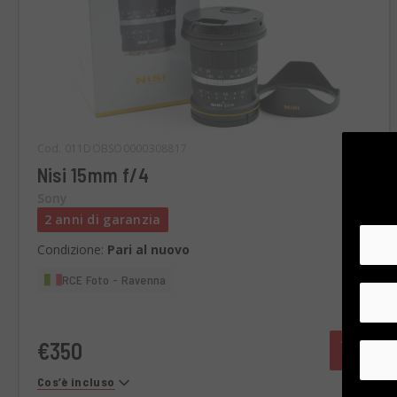
Cod. 011DOBSO0000308817
Nisi 15mm f/4
Sony
2 anni di garanzia
Condizione:
Pari al nuovo
RCE Foto - Ravenna
€350
Cos’è incluso