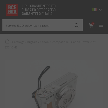
IL PIÙ GRANDE MERCATO
DI
USATO
FOTOGRAFICO
GARANTITO
D’ITALIA
0
Cerca tra 19.206 articoli usati e garantiti
/
Catalogo
/
Digitale
/
Canon & compatibile
/
Canon PowerShot
SX740 HS