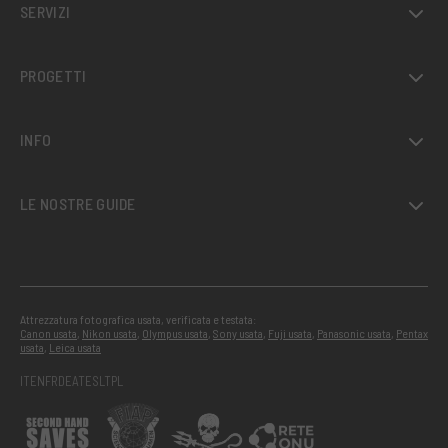
SERVIZI
PROGETTI
INFO
LE NOSTRE GUIDE
Attrezzatura fotografica usata, verificata e testata:
Canon usata
,
Nikon usata
,
Olympus usata
,
Sony usata
,
Fuji usata
,
Panasonic usata
,
Pentax
usata
,
Leica usata
IT
EN
FR
DE
AT
ES
LT
PL