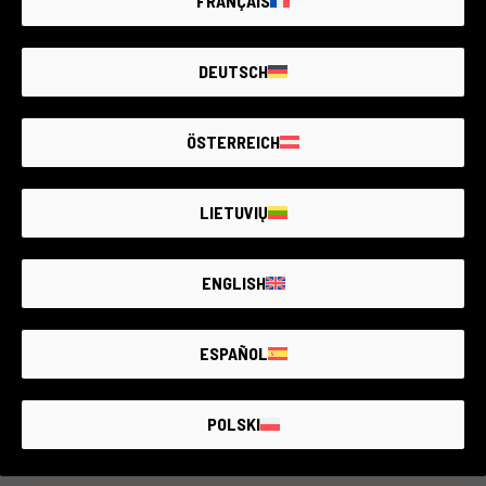
FRANÇAIS
Cod. 016DCOCN0000446761
DEUTSCH
Canon PowerShot SX740 HS
Canon & compatibile
2 anni di garanzia
ÖSTERREICH
Condizione:
Pari al nuovo
RCE Foto - Salerno - Cava
LIETUVIŲ
ENGLISH
€460
Cos’è incluso
ESPAÑOL
POLSKI