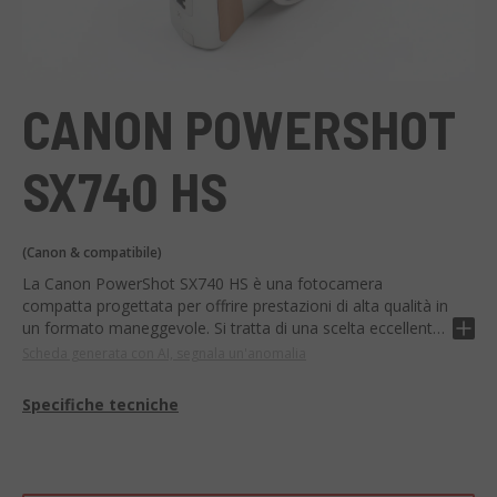
CANON POWERSHOT
SX740 HS
(Canon & compatibile)
La Canon PowerShot SX740 HS è una fotocamera
compatta progettata per offrire prestazioni di alta qualità in
un formato maneggevole. Si tratta di una scelta eccellente
per i fotografi in viaggio o per coloro che desiderano una
Scheda generata con AI, segnala un'anomalia
fotocamera di facile utilizzo ma in grado di catturare
immagini dettagliate.
Specifiche tecniche
Tra le principali caratteristiche tecniche, la Canon
PowerShot SX740 HS offre un sensore CMOS da 20,3
megapixel, uno zoom ottico 40x, e funzioni come Wi-Fi e