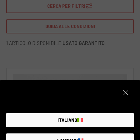
Bluetooth integrati. Include anche uno stabilizzatore
CERCA PER FILTRI
d'immagine avanzato per minimizzare il movimento della
fotocamera e un processore d'immagine DIGIC 8 per una
qualità d'immagine eccezionale.
GUIDA ALLE CONDIZIONI
Ideale per i fotografi in viaggio, la Canon PowerShot SX740
HS si adatta perfettamente alle vacanze, ai viaggi o alle
1 ARTICOLO DISPONIBILE
USATO GARANTITO
escursioni dove è importante avere una fotocamera
leggera e facile da trasportare. Inoltre, grazie alla sua
versatilità e alle sue funzionalità, questa fotocamera può
essere utilizzata per una vasta gamma di generi fotografici,
dalle foto di paesaggio alle foto di famiglia.
ITALIANO