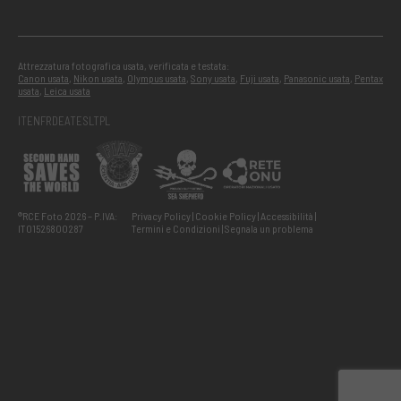
Attrezzatura fotografica usata, verificata e testata:
Canon usata
,
Nikon usata
,
Olympus usata
,
Sony usata
,
Fuji usata
,
Panasonic usata
,
Pentax
usata
,
Leica usata
IT
EN
FR
DE
AT
ES
LT
PL
®RCE Foto 2026 – P.IVA:
Privacy Policy
Cookie Policy
Accessibilità
IT01526800287
Termini e Condizioni
Segnala un problema