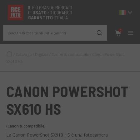
IL PIÙ GRANDE MERCATO
DI
USATO
FOTOGRAFICO
GARANTITO
D’ITALIA
0
Cerca tra 19.268 articoli usati e garantiti
/
Catalogo
/
Digitale
/
Canon & compatibile
/
Canon PowerShot
SX610 HS
CANON POWERSHOT
SX610 HS
(Canon & compatibile)
La Canon PowerShot SX610 HS è una fotocamera