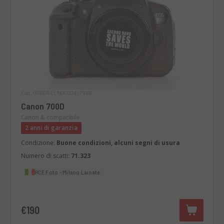
Cod. 008DRECN0000437988
Canon 700D
Canon & compatibile
2 anni di garanzia
Condizione:
Buone condizioni, alcuni segni di usura
Numero di scatti:
71.323
RCE Foto - Milano Lainate
€190