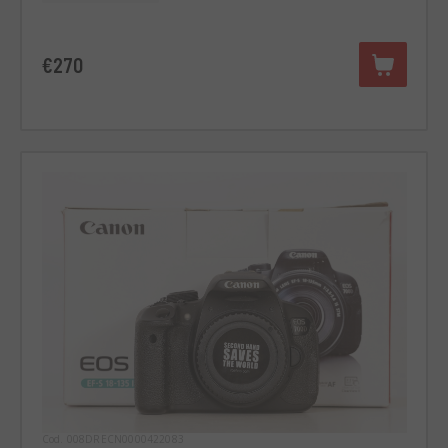
€270
Cod. 008DRECN0000422083