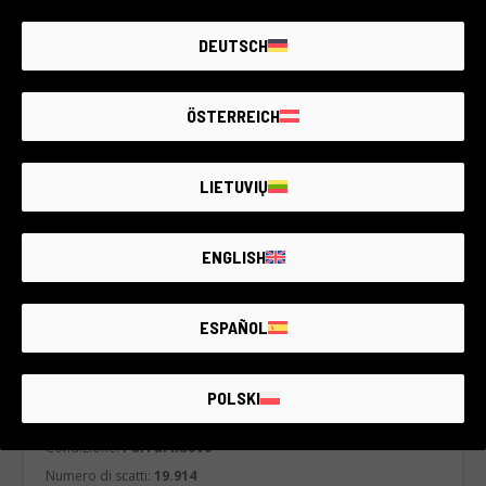
DEUTSCH
ÖSTERREICH
LIETUVIŲ
ENGLISH
ESPAÑOL
Cod. 009DRECN0000434294
Canon EOS 700D
Canon & compatibile
POLSKI
2 anni di garanzia
Condizione:
Pari al nuovo
Numero di scatti:
19.914