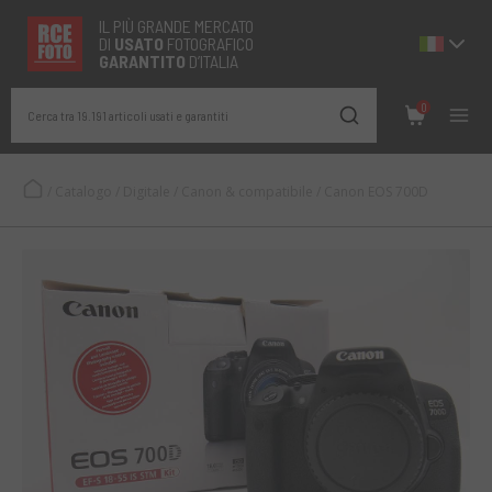
IL PIÙ GRANDE MERCATO
DI
USATO
FOTOGRAFICO
GARANTITO
D’ITALIA
0
Cerca tra 19.191 articoli usati e garantiti
/
Catalogo
/
Digitale
/
Canon & compatibile
/
Canon EOS 700D