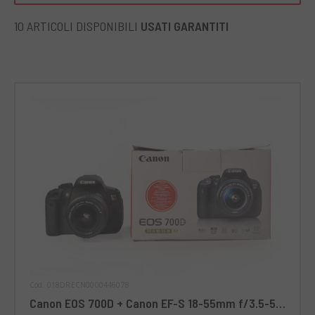
equipaggiato all'interno della 700D è un vero e proprio
gioiello, sia in termini tecnici che estetici. Manca, purtroppo,
10 ARTICOLI DISPONIBILI
USATI GARANTITI
la stabilizzazione ottica dell'immagine ma tutto il resto delle
caratteristiche non disdegnano dall'essere positivamente
valutate dai veri intenditori. La presenza della funzionalità
touch, così come quella di un display 3 pollici LCD rendono
semplificano di molto l'esperienza d'uso dell'intero
apparato fotografico. Ideale per: La nuova Canon 700D si
adatta in maniera ottimale ad una moltitudine di contesti.
Alcuni amano utilizzarla come supplemento anche in
ambito professionale. Altri ne lodano le caratteristiche
tecniche, considerandole piuttosto efficienti per un utilizzo
prettamente amatoriale.
Cod. 018DRECN0000446078
Canon EOS 700D + Canon EF-S 18-55mm f/3.5-5.6