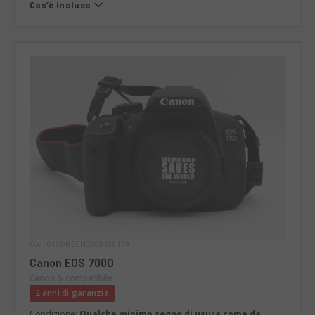
Cos’è incluso
Cod. 015DRECN0000438479
Canon EOS 700D
Canon & compatibile
2 anni di garanzia
Condizione:
Qualche minimo segno di usura come da