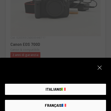
Cod. 020DRECN0000440717
Canon EOS 700D
Canon & compatibile
2 anni di garanzia
Condizione:
Pari al nuovo
Numero di scatti:
8.500
RCE Foto - Torino
ITALIANO
€250
Cos’è incluso
FRANÇAIS