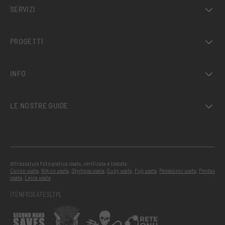
SERVIZI
PROGETTI
INFO
LE NOSTRE GUIDE
Attrezzatura fotografica usata, verificata e testata:
Canon usata
,
Nikon usata
,
Olympus usata
,
Sony usata
,
Fuji usata
,
Panasonic usata
,
Pentax
usata
,
Leica usata
IT
EN
FR
DE
AT
ES
LT
PL