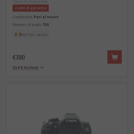
III
Canon & compatibile
2 anni di garanzia
Condizione:
Pari al nuovo
Numero di scatti:
750
RCE Foto - Aprilia
€390
Cos’è incluso