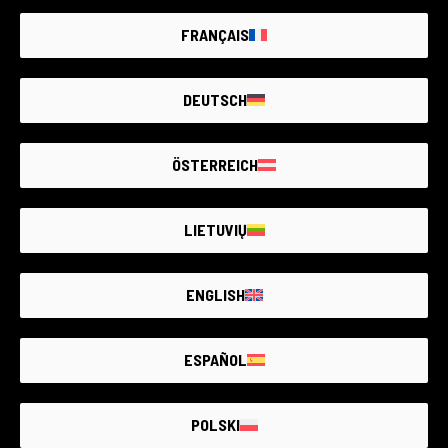
FRANÇAIS
DEUTSCH
ÖSTERREICH
LIETUVIŲ
ENGLISH
ESPAÑOL
POLSKI