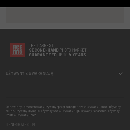
THE LARGEST
SECOND-
HAND
PHOTO MARKET
GUARANTEED
UP TO
4 YEARS
UŻYWANY Z GWARANCJĄ
Odnowiony i przetestowany używany sprzęt fotograficzny: używany Canon, używany
Nikon, używany Olympus, używany Sony, używany Fuji, używany Panasonic, używany
Pentax, używany Leica
IT
EN
FR
DE
AT
ES
LT
PL