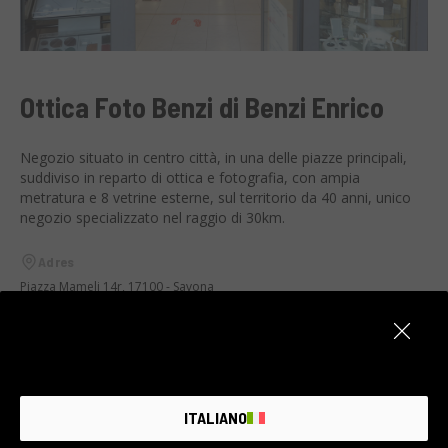
Ottica Foto Benzi di Benzi Enrico
Negozio situato in centro città, in una delle piazze principali,
suddiviso in reparto di ottica e fotografia, con ampia
metratura e 8 vetrine esterne, sul territorio da 40 anni, unico
negozio specializzato nel raggio di 30km.
Adres
Piazza Mameli 14r, 17100 - Savona
Kontakt
E-mail:
otticafotobenzi@gmail.com
Tel.:
019825919
ITALIANO
9:00 – 12:30 / 15:30 – 19:30