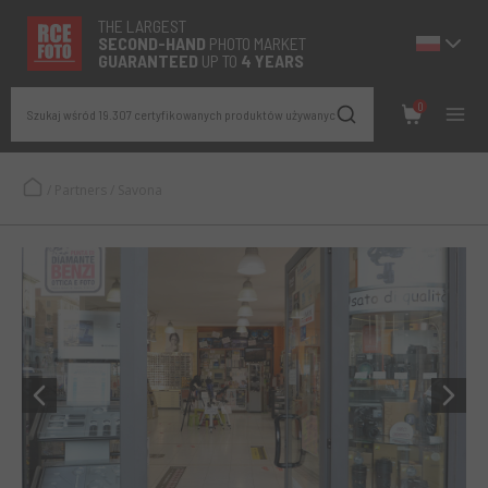
THE LARGEST
SECOND-
HAND
PHOTO MARKET
GUARANTEED
UP TO
4 YEARS
0
Szukaj wśród 19.307 certyfikowanych produktów używanych
/
Partners
/
Savona