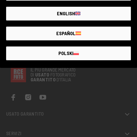
ENGLISH
ESPAÑOL
POLSKI
IL PIÙ GRANDE MERCATO
DI
USATO
FOTOGRAFICO
GARANTITO
D’ITALIA
USATO GARANTITO
SERVIZI