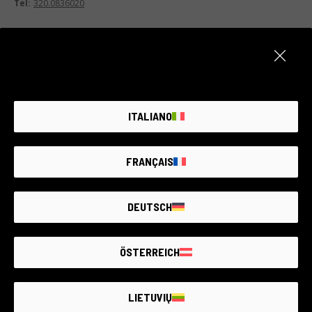
Tel:
320.0836020
mart – sab 9,00-12,30 15-19
ITALIANO
FRANÇAIS
DEUTSCH
ÖSTERREICH
LIETUVIŲ