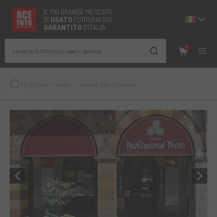
IL PIÙ GRANDE MERCATO
DI
USATO
FOTOGRAFICO
GARANTITO
D’ITALIA
0
Cerca tra 19.275 articoli usati e garantiti
/
Partners
/
Torino – Luserna San Giovanni